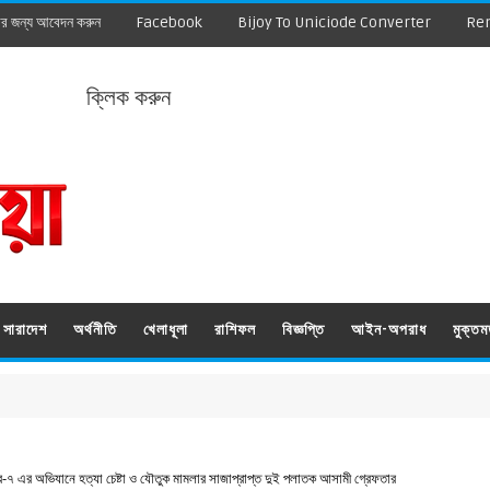
ার জন্য আবেদন করুন
Facebook
Bijoy To Uniciode Converter
Re
ক্লিক করুন
সারাদেশ
অর্থনীতি
খেলাধূলা
রাশিফল
বিজ্ঞপ্তি
আইন-অপরাধ
মুক্ত
‌্যাব-৭ এর অভিযানে হত্যা চেষ্টা ও যৌতুক মামলার সাজাপ্রাপ্ত দুই পলাতক আসামী গ্রেফতার