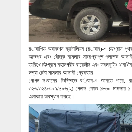
র
্যাপিড
অ্যাকশন
ব্যাটালিয়ন
(
র
্যাব
)-
৭
চট্টগ্রাম
পৃথ
আজগর
এবং
যৌতুক
মামলার
সাজাপ্রাপ্ত
পলাতক
আসাম
তারিখে
চট্টগ্রাম
মহানগরীর
বায়েজীদ
এবং
ডবলমুড়িং
থানাধীন
হত্যা
চেষ্টা
মামলার
আসামী
গ্রেফতার
গোপন
সংবাদের
ভিত্তিতে
র
্যাব
-
৭
জানতে
পারে
,
রা
৩২৩
/
৩২৪
/
৩০৭
/
৫০৬
(
২
)
পেনাল
কোড
১৮৬০
মামলার
১
এলাকায়
অবস্থান
করছে।