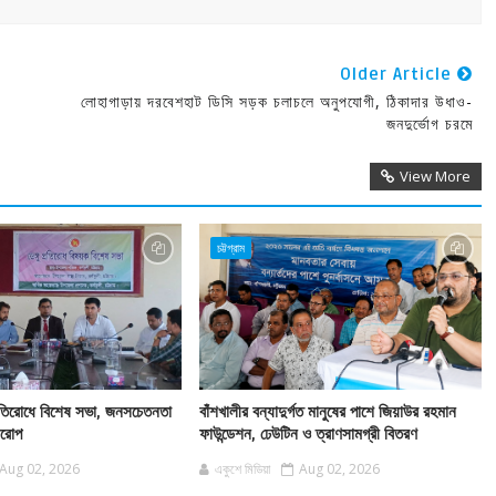
Older Article
লোহাগাড়ায় দরবেশহাট ডিসি সড়ক চলাচলে অনুপযোগী, ঠিকাদার উধাও-
জনদুর্ভোগ চরমে
View More
চট্টগ্রাম
 প্রতিরোধে বিশেষ সভা, জনসচেতনতা
বাঁশখালীর বন্যাদুর্গত মানুষের পাশে জিয়াউর রহমান
বারোপ
ফাউন্ডেশন, ঢেউটিন ও ত্রাণসামগ্রী বিতরণ
Aug 02, 2026
একুশে মিডিয়া
Aug 02, 2026