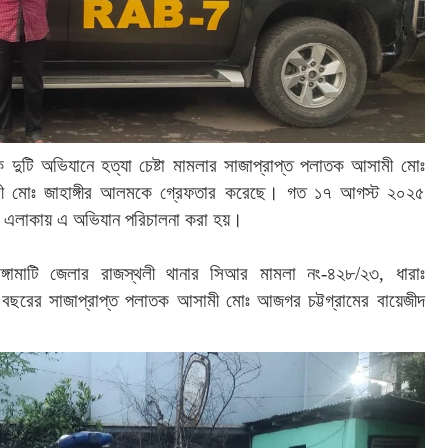
ক
দুটি
অভিযানে
হত্যা
চেষ্টা
মামলার
সাজাপ্রাপ্ত
পলাতক
আসামী
মোঃ
ী
মোঃ
জাহাঙ্গীর
আলমকে
গ্রেফতার
করেছে।
গত
১৭
আগস্ট
২০২৫
এলাকায়
এ
অভিযান
পরিচালনা
করা
হয়।
ঙ্গামাটি
জেলার
রাজস্থলী
থানার
সিআর
মামলা
নং
-
৪২৮
/
২৩
,
ধারাঃ
বছরের
সাজাপ্রাপ্ত
পলাতক
আসামী
মোঃ
আজগর
চট্টগ্রামের
বায়েজীদ