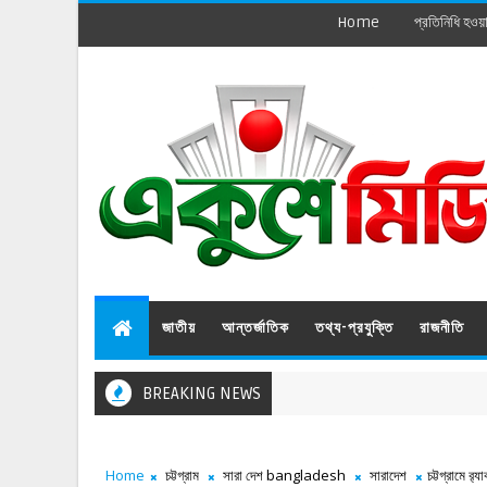
Home
প্রতিনিধি হওয়
জাতীয়
আন্তর্জাতিক
তথ্য-প্রযুক্তি
রাজনীতি
BREAKING NEWS
Home
চট্টগ্রাম
সারা দেশ bangladesh
সারাদেশ
চট্টগ্রামে র