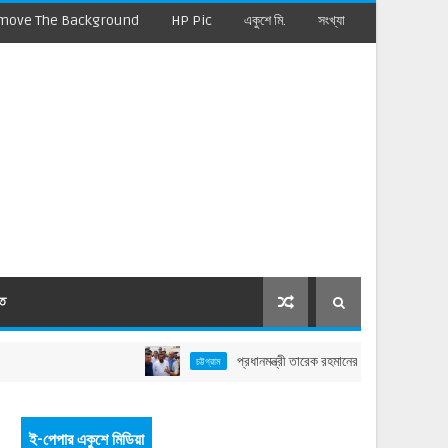
move The Background
HP Pic
একুশে মি.
সংখ্যা
মত
প্রধানমন্ত্রী তারেক রহমানের বাঁশখালী সফর: বাহারছড়া সমুদ্র
চট্টগ্রাম
ই-পেপার একুশে মিডিয়া