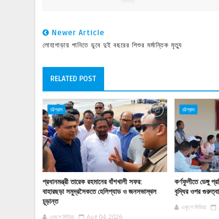
Newer Article
লোহাগাড়ায় পানিতে ডুবে দুই বছরের শিশুর মর্মান্তিক মৃত্যু
RELATED POST
চট্টগ্রাম
চট্টগ্রাম
প্রধানমন্ত্রী তারেক রহমানের বাঁশখালী সফর:
কর্ণফুলীতে ডেঙ্গু
বাহারছড়া সমুদ্রসৈকতে হেলিপ্যাড ও জনসভাস্থল
বৃদ্ধির ওপর গুরুত্
চূড়ান্ত
একুশে মিডিয়া
একুশে মিডিয়া
Aug 04, 2026