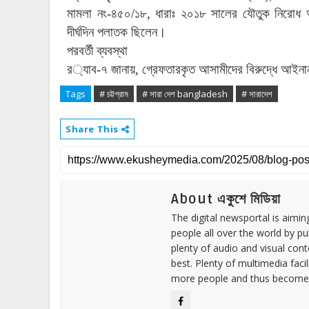
মামলা
নং
-
৪৫০
/
১৮
,
ধারাঃ
২০১৮
সালের
যৌতুক
নিরোধ
দীর্ঘদিন
পলাতক
ছিলেন।
পরবর্তী
ব্যবস্থা
র
্যাব
-
৭
জানায়
,
গ্রেফতারকৃত
আসামীদের
বিরুদ্ধে
আইনান
Tags
# চট্টগ্রাম
# সারা দেশ bangladesh
# সারাদেশ
Share This
About একুশে মিডিয়া
The digital newsportal is aimi
people all over the world by p
plenty of audio and visual cont
best. Plenty of multimedia fac
more people and thus become 