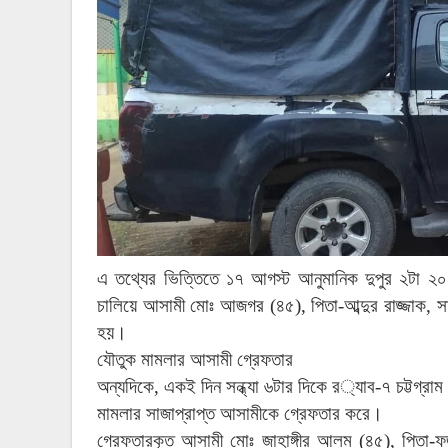
এ
তথ্যের
ভিত্তিতে
১৭
আগস্ট
আনুমানিক
দুপুর
২টা
২০
চালিয়ে
আসামী
মোঃ
আজগর
(
৪৫
),
পিতা
-
আব্দুর
রাজ্জাক
,
স
হয়।
যৌতুক
মামলার
আসামী
গ্রেফতার
অন্যদিকে
,
একই
দিন
সন্ধ্যা
৬টার
দিকে
র
্যাব
-
৭
চট্টগ্রাম
মামলার
সাজাপ্রাপ্ত
আসামীকে
গ্রেফতার
করে।
গ্রেফতারকৃত
আসামী
মোঃ
জাহাঙ্গীর
আলম
(
৪৫
),
পিতা
-
ফ