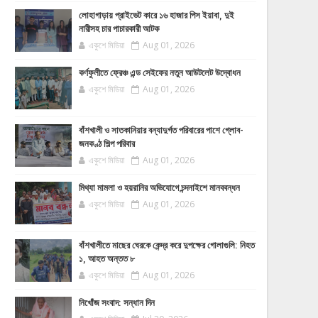
লোহাগাড়ায় প্রাইভেট কারে ১৬ হাজার পিস ইয়াবা, দুই
নারীসহ চার পাচারকারী আটক
একুশে মিডিয়া
Aug 01, 2026
কর্ণফুলীতে ফ্রেঞ্চ এন্ড সেইফের নতুন আউটলেট উদ্বোধন
একুশে মিডিয়া
Aug 01, 2026
বাঁশখালী ও সাতকানিয়ার বন্যাদুর্গত পরিবারের পাশে গ্লোব-
জনকণ্ঠ শিল্প পরিবার
একুশে মিডিয়া
Aug 01, 2026
মিথ্যা মামলা ও হয়রানির অভিযোগে চন্দনাইশে মানববন্ধন
একুশে মিডিয়া
Aug 01, 2026
বাঁশখালীতে মাছের ঘেরকে কেন্দ্র করে দুপক্ষের গোলাগুলি: নিহত
১, আহত অন্তত ৮
একুশে মিডিয়া
Aug 01, 2026
নিখোঁজ সংবাদ: সন্ধান দিন