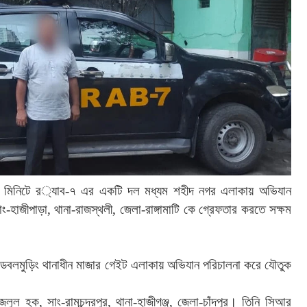
মিনিটে
র
্যাব
-
৭
এর
একটি
দল
মধ্যম
শহীদ
নগর
এলাকায়
অভিযান
াং
-
হাজীপাড়া
,
থানা
-
রাজস্থলী
,
জেলা
-
রাঙ্গামাটি
কে
গ্রেফতার
করতে
সক্ষম
ডবলমুড়িং
থানাধীন
মাজার
গেইট
এলাকায়
অভিযান
পরিচালনা
করে
যৌতুক
জলুল
হক
,
সাং
-
রামচন্দ্রপুর
,
থানা
-
হাজীগঞ্জ
,
জেলা
-
চাঁদপুর।
তিনি
সিআর