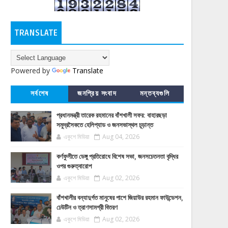
TRANSLATE
Powered by
Translate
সর্বশেষ
জনপ্রিয় সংবাদ
মন্তব্যগুলি
প্রধানমন্ত্রী তারেক রহমানের বাঁশখালী সফর: বাহারছড়া
সমুদ্রসৈকতে হেলিপ্যাড ও জনসভাস্থল চূড়ান্ত
একুশে মিডিয়া
Aug 04, 2026
কর্ণফুলীতে ডেঙ্গু প্রতিরোধে বিশেষ সভা, জনসচেতনতা বৃদ্ধির
ওপর গুরুত্বারোপ
একুশে মিডিয়া
Aug 02, 2026
বাঁশখালীর বন্যাদুর্গত মানুষের পাশে জিয়াউর রহমান ফাউন্ডেশন,
ঢেউটিন ও ত্রাণসামগ্রী বিতরণ
একুশে মিডিয়া
Aug 02, 2026