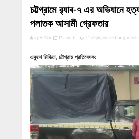
চট্টগ্রামে র‌্যাব-৭ এর অভিযানে হত্
পলাতক আসামী গ্রেফতার
একুশে মিডিয়া
12 months ago
চট্টগ্রাম,
সারা দেশ bangladesh,
একুশে
মিডিয়া
,
চট্টগ্রাম
প্রতিবেদক
: