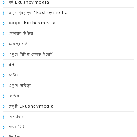
ধর্ম Ekusheymedia
তথ্য-প্রযুক্তি Ekusheymedia
স্বাস্থ্য Ekusheymedia
সোশ্যাল মিডিয়া
শুভেচ্ছা বার্তা
একুশে মিডিয়া ডেস্ক রিপোর্ট
গল্প
জাতীয়
একুশে সাহিত্য
ভিডিও
চাকুরি Ekusheymedia
আবহাওয়া
খোলা চিঠি