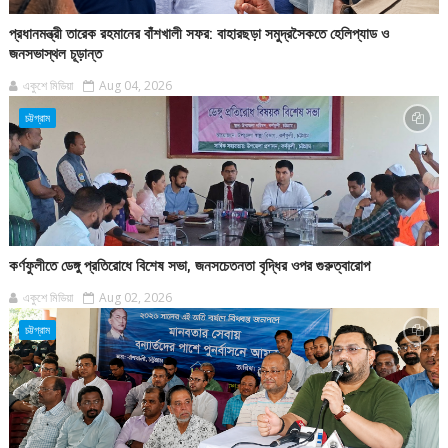
প্রধানমন্ত্রী তারেক রহমানের বাঁশখালী সফর: বাহারছড়া সমুদ্রসৈকতে হেলিপ্যাড ও
জনসভাস্থল চূড়ান্ত
একুশে মিডিয়া
Aug 04, 2026
চট্টগ্রাম
কর্ণফুলীতে ডেঙ্গু প্রতিরোধে বিশেষ সভা, জনসচেতনতা বৃদ্ধির ওপর গুরুত্বারোপ
একুশে মিডিয়া
Aug 02, 2026
চট্টগ্রাম