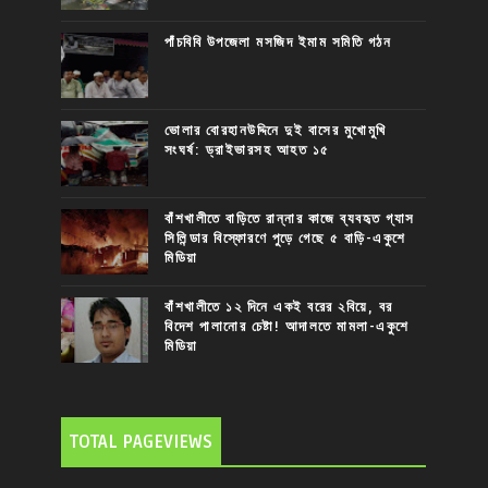
পাঁচবিবি উপজেলা মসজিদ ইমাম সমিতি গঠন
ভোলার বোরহানউদ্দিনে দুই বাসের মুখোমুখি
সংঘর্ষ: ড্রাইভারসহ আহত ১৫
বাঁশখালীতে বাড়িতে রান্নার কাজে ব্যবহৃত গ্যাস
সিলিন্ডার বিস্ফোরণে পুড়ে গেছে ৫ বাড়ি-একুশে
মিডিয়া
বাঁশখালীতে ১২ দিনে একই বরের ২বিয়ে, বর
বিদেশ পালানোর চেষ্টা! আদালতে মামলা-একুশে
মিডিয়া
TOTAL PAGEVIEWS