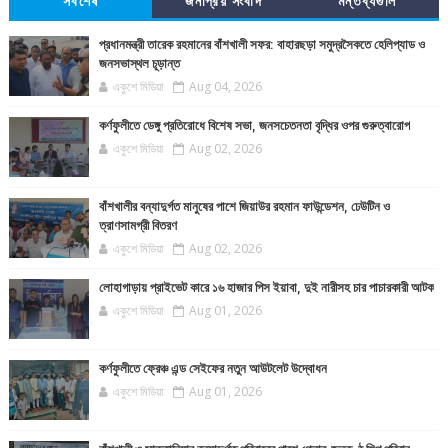
সর্বশেষ
জনপ্রিয় সংবাদ
মন্তব্যগুলি
প্রধানমন্ত্রী তারেক রহমানের বাঁশখালী সফর: বাহারছড়া সমুদ্রসৈকতে হেলিপ্যাড ও
জনসভাস্থল চূড়ান্ত
একুশে মিডিয়া
Aug 04, 2026
কর্ণফুলীতে ডেঙ্গু প্রতিরোধে বিশেষ সভা, জনসচেতনতা বৃদ্ধির ওপর গুরুত্বারোপ
একুশে মিডিয়া
Aug 02, 2026
বাঁশখালীর বন্যাদুর্গত মানুষের পাশে জিয়াউর রহমান ফাউন্ডেশন, ঢেউটিন ও
ত্রাণসামগ্রী বিতরণ
একুশে মিডিয়া
Aug 02, 2026
লোহাগাড়ায় প্রাইভেট কারে ১৬ হাজার পিস ইয়াবা, দুই নারীসহ চার পাচারকারী আটক
একুশে মিডিয়া
Aug 01, 2026
কর্ণফুলীতে ফ্রেঞ্চ এন্ড সেইফের নতুন আউটলেট উদ্বোধন
একুশে মিডিয়া
Aug 01, 2026