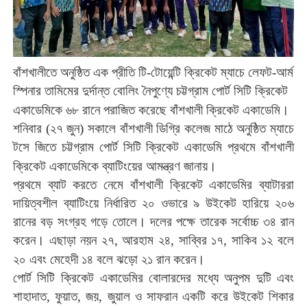
বাঁশখালীতে
অনুষ্ঠিত
এক
প্রীতি
টি
-
টোয়েন্টি
ক্রিকেট
ম্যাচে
লেফট
-
আর্ম
স্পিনার
তামিমের
দুর্দান্ত
বোলিং
নৈপুণ্যে
চট্টগ্রাম
পোর্ট
সিটি
ক্রিকেট
একাডেমিকে
৬৮
রানে
পরাজিত
করেছে
বাঁশখালী
ক্রিকেট
একাডেমি।
শনিবার
(
২৭
জুন
)
সকালে
বাঁশখালী
ডিগ্রি
কলেজ
মাঠে
অনুষ্ঠিত
ম্যাচে
টসে
জিতে
চট্টগ্রাম
পোর্ট
সিটি
ক্রিকেট
একাডেমি
প্রথমে
বাঁশখালী
ক্রিকেট
একাডেমিকে
ব্যাটিংয়ের
আমন্ত্রণ
জানায়।
প্রথমে
ব্যাট
করতে
নেমে
বাঁশখালী
ক্রিকেট
একাডেমির
ব্যাটাররা
দায়িত্বশীল
ব্যাটিংয়ে
নির্ধারিত
২০
ওভারে
৯
উইকেট
হারিয়ে
২০৬
রানের
বড়
সংগ্রহ
গড়ে
তোলে।
দলের
পক্ষে
তারেক
সর্বোচ্চ
৩৪
রান
করেন।
এছাড়া
নয়ন
২৭
,
আরহাম
২৪
,
সাব্বির
১৭
,
সাকিব
১২
বলে
২০
এবং
মেহেদী
১৪
বলে
ঝড়ো
২১
রান
করেন।
পোর্ট
সিটি
ক্রিকেট
একাডেমির
বোলারদের
মধ্যে
অনুপম
দুটি
এবং
শাহাদাত
,
ফুয়াত
,
জয়
,
জুয়াল
ও
সাফরান
একটি
করে
উইকেট
শিকার