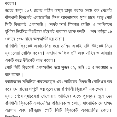
করেন।
জয়ের
জন্য
২০৭
রানের
কঠিন
লক্ষ্য
তাড়া
করতে
নেমে
শুরু
থেকেই
বাঁশখালী
ক্রিকেট
একাডেমির
স্পিন
আক্রমণের
মুখে
চাপে
পড়ে
পোর্ট
সিটি
ক্রিকেট
একাডেমি।
লেফট
-
আর্ম
স্পিনার
তামিম
ও
আফিফের
ঘূর্ণিতে
নিয়মিত
বিরতিতে
উইকেট
হারাতে
থাকে
দলটি।
শেষ
পর্যন্ত
১৬
ওভারে
১৩৮
রানে
অলআউট
হয়
তারা।
বাঁশখালী
ক্রিকেট
একাডেমির
হয়ে
তামিম
একাই
৬টি
উইকেট
নিয়ে
ম্যাচসেরা
বোলিং
করেন।
এছাড়া
আফিফ
দুটি
এবং
নাহিন
ও
আবরার
একটি
করে
উইকেট
লাভ
করেন।
পোর্ট
সিটি
ক্রিকেট
একাডেমির
হয়ে
সুজন
২২
,
জনি
১৩
ও
সরওয়ার
৯
রান
করেন।
ব্যাটারদের
সম্মিলিত
পারফরম্যান্স
এবং
তামিমের
বিধ্বংসী
বোলিংয়ে
ভর
করে
৬৮
রানের
দাপুটে
জয়
তুলে
নেয়
বাঁশখালী
ক্রিকেট
একাডেমি।
ম্যাচ
শেষে
ম্যাচসেরা
খেলোয়াড়
তামিমের
হাতে
পুরস্কার
তুলে
দেন
বাঁশখালী
ক্রিকেট
একাডেমির
পরিচালক
ও
কোচ
,
সাংবাদিক
মোহাম্মদ
এরশাদ
এবং
চট্টগ্রাম
পোর্ট
সিটি
ক্রিকেট
একাডেমির
কোচ।