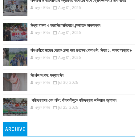
বাঁশখালী ও সাতকানিয়ার বন্যাদুর্গত পরিবারের পাশে গ্লোব-জনকণ্ঠ শিল্প পরিবার
একুশে মিডিয়া
Aug 01, 2026
মিথ্যা মামলা ও হয়রানির অভিযোগে চন্দনাইশে মানববন্ধন
একুশে মিডিয়া
Aug 01, 2026
বাঁশখালীতে মাছের ঘেরকে কেন্দ্র করে দুপক্ষের গোলাগুলি: নিহত ১, আহত অন্তত ৮
একুশে মিডিয়া
Aug 01, 2026
নিখোঁজ সংবাদ: সন্ধান দিন
একুশে মিডিয়া
Jul 30, 2026
‘পরিচ্ছন্নতায় দেশ গড়ি’: বাঁশখালীজুড়ে পরিচ্ছন্নতা অভিযানে প্রশাসন
একুশে মিডিয়া
Jul 25, 2026
ARCHIVE