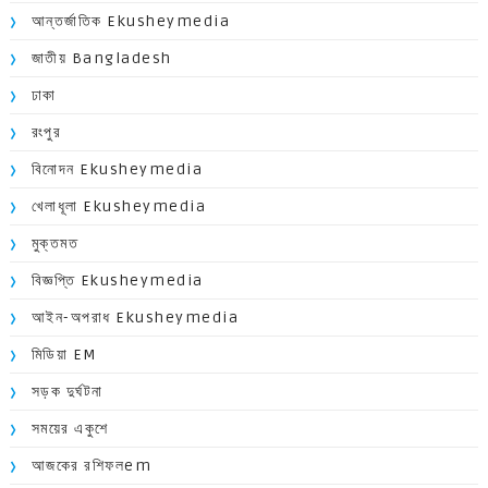
আন্তর্জাতিক Ekusheymedia
জাতীয় Bangladesh
ঢাকা
রংপুর
বিনোদন Ekusheymedia
খেলাধূলা Ekusheymedia
মুক্তমত
বিজ্ঞপ্তি Ekusheymedia
আইন-অপরাধ Ekusheymedia
মিডিয়া EM
সড়ক দুর্ঘটনা
সময়ের একুশে
আজকের রশিফলem