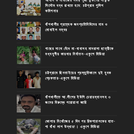
আযান ও নামাজের সময় পূজা মন্ডপের সাউন্ড
সিস্টেম বন্ধ রাখতে হবে: চট্টগ্রাম পুলিশ
কমিশনার
বাঁশখালীর প্রত্যেক জনপ্রতিনিধিদের নাম ও
মোবাইল নম্বর
গাছের সাথে বেঁধে মা-বাবাসহ মাদরাসা ছাত্রীকে
মধ্যযুগীয় কায়দায় নির্যাতন-একুশে মিডিয়া
চট্টগ্রামে ছিনতাইয়ের প্রস্তুতিকালে দুই যুবক
গ্রেফতার-একুশে মিডিয়া
বাঁশখালীতে আ.লীগের ইউপি চেয়ারম্যানসহ ৩
জনের বিরুদ্ধে পরোয়ানা জারি
ভোলায় নিখোঁজের ৫ দিন পর রিকশাচালকের হাত-
পা বাঁধা লাশ উদ্ধার!। একুশে মিডিয়া