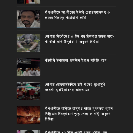
বাঁশখালীতে আ.লীগের ইউপি চেয়ারম্যানসহ ৩
জনের বিরুদ্ধে পরোয়ানা জারি
ভোলায় নিখোঁজের ৫ দিন পর রিকশাচালকের হাত-
পা বাঁধা লাশ উদ্ধার!। একুশে মিডিয়া
পাঁচবিবি উপজেলা মসজিদ ইমাম সমিতি গঠন
ভোলার বোরহানউদ্দিনে দুই বাসের মুখোমুখি
সংঘর্ষ: ড্রাইভারসহ আহত ১৫
বাঁশখালীতে বাড়িতে রান্নার কাজে ব্যবহৃত গ্যাস
সিলিন্ডার বিস্ফোরণে পুড়ে গেছে ৫ বাড়ি-একুশে
মিডিয়া
বাঁশখালীতে ১২ দিনে একই বরের ২বিয়ে, বর