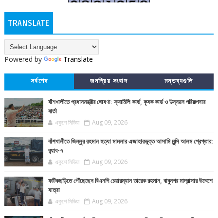
TRANSLATE
Powered by
Translate
সর্বশেষ
জনপ্রিয় সংবাদ
মন্তব্যগুলি
বাঁশখালীতে প্রধানমন্ত্রীর ঘোষণা: ফ্যামিলি কার্ড, কৃষক কার্ড ও উন্নয়ন পরিকল্পনার
বার্তা
একুশে মিডিয়া
Aug 09, 2026
বাঁশখালীতে জিল্লুর রহমান হত্যা মামলার এজাহারভুক্ত আসামি মুন্সি আলম গ্রেপ্তার:
র‍্যাব-৭
একুশে মিডিয়া
Aug 09, 2026
ফটিকছড়িতে পৌঁছেছেন বিএনপি চেয়ারম্যান তারেক রহমান, বাবুনগর মাদ্রাসার উদ্দেশে
যাত্রা
একুশে মিডিয়া
Aug 09, 2026