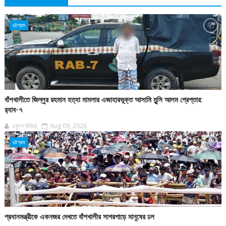
চট্টগ্রাম
বাঁশখালীতে জিল্লুর রহমান হত্যা মামলার এজাহারভুক্ত আসামি মুন্সি আলম গ্রেপ্তার:
র‍্যাব-৭
একুশে মিডিয়া
Aug 09, 2026
চট্টগ্রাম
প্রধানমন্ত্রীকে একনজর দেখতে বাঁশখালীর সাগরপাড়ে মানুষের ঢল