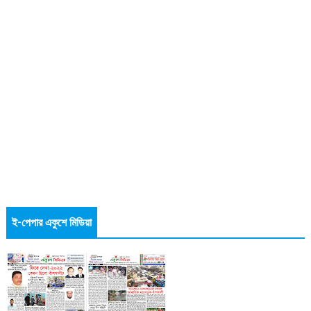
ই-পেপার একুশে মিডিয়া