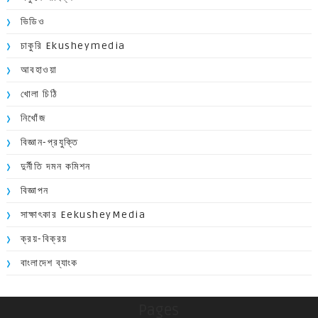
ভিডিও
চাকুরি Ekusheymedia
আবহাওয়া
খোলা চিঠি
নিখোঁজ
বিজ্ঞান-প্রযুক্তি
দুর্নীতি দমন কমিশন
বিজ্ঞাপন
সাক্ষাৎকার EekusheyMedia
ক্রয়-বিক্রয়
বাংলাদেশ ব্যাংক
Pages