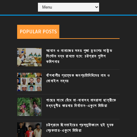
POPULAR POSTS
আযান ও নামাজের সময় পূজা মন্ডপের সাউন্ড
সিস্টেম বন্ধ রাখতে হবে: চট্টগ্রাম পুলিশ
কমিশনার
বাঁশখালীর প্রত্যেক জনপ্রতিনিধিদের নাম ও
মোবাইল নম্বর
গাছের সাথে বেঁধে মা-বাবাসহ মাদরাসা ছাত্রীকে
মধ্যযুগীয় কায়দায় নির্যাতন-একুশে মিডিয়া
চট্টগ্রামে ছিনতাইয়ের প্রস্তুতিকালে দুই যুবক
গ্রেফতার-একুশে মিডিয়া