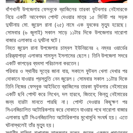
বাঁশখালী
উপজেলায়
ফেসবুকে
ব্রাজিলের
তারকা
ফুটবলার
নেইমারকে
নিয়ে
একটি
আবেগঘন
পোস্ট
দেওয়ার
মাত্র
১৫
মিনিট
পর
সড়ক
.
(
)
দুর্ঘটনায়
মো
জুয়েল
রানা
২৫
নামে
এক
যুবকের
মৃত্যু
হয়েছে।
(
)
সোমবার
৬
জুলাই
সকাল
সাড়ে
১১টার
দিকে
উপজেলার
দারোগা
বাজার
এলাকায়
এ
দুর্ঘটনা
ঘটে।
নিহত
জুয়েল
রানা
উপজেলার
চাম্বল
ইউনিয়নের
২
নম্বর
ওয়ার্ডের
চরিত্ত্যাপাড়া
এলাকার
শামসুল
ইসলামের
ছেলে।
তিনি
উপজেলা
সদরে
একটি
কাপড়ের
ব্যবসা
পরিচালনা
করতেন।
,
পরিবার
ও
স্থানীয়
সূত্রে
জানা
যায়
সকালে
ফুটবল
খেলা
দেখার
পর
দোকানে
যাওয়ার
প্রস্তুতি
নেন
জুয়েল।
সোমবার
সকাল
১১টার
দিকে
তিনি
নিজের
ফেসবুক
আইডিতে
ব্রাজিলের
তারকা
ফুটবলার
নেইমারের
,
,
;
একটি
ছবি
পোস্ট
করে
লিখেন
দল
হারবে
জিতবে
কিন্তু
নেইমারের
জন্য
হারটা
মানতে
পারছি
না।
পোস্ট
দেওয়ার
কিছুক্ষণ
পর
সিএনজিচালিত
অটোরিকশায়
করে
দোকানে
যাওয়ার
পথে
দারোগা
বাজার
এলাকায়
দুটি
সিএনজিচালিত
অটোরিকশার
মুখোমুখি
সংঘর্ষ
হয়।
এতে
ঘটনাস্থলেই
তাঁর
মৃত্যু
হয়।
,
স্থানীয়
বাসিন্দা
বাপ্পারাজ
তালুকদার
বলেন
জুয়েল
একজন
প্রাণবন্ত