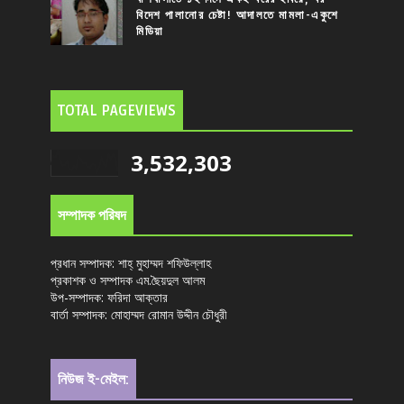
বিদেশ পালানোর চেষ্টা! আদালতে মামলা-একুশে
মিডিয়া
TOTAL PAGEVIEWS
3,532,303
সম্পাদক পরিষদ
প্রধান সম্পাদক: শাহ্ মুহাম্মদ শফিউল্লাহ
প্রকাশক ও সম্পাদক এম.ছৈয়দুল আলম
উপ-সম্পাদক: ফরিদা আক্তার
বার্তা সম্পাদক: মোহাম্মদ রোমান উদ্দীন চৌধুরী
নিউজ ই-মেইল: