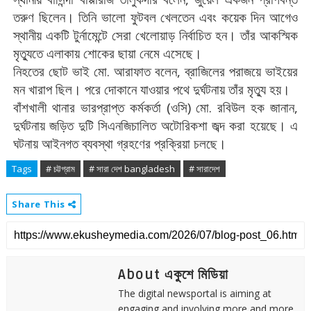
তরুণ
ছিলেন।
তিনি
ভালো
ফুটবল
খেলতেন
এবং
কয়েক
দিন
আগেও
স্থানীয়
একটি
টুর্নামেন্টে
সেরা
খেলোয়াড়
নির্বাচিত
হন।
তাঁর
আকস্মিক
মৃত্যুতে
এলাকায়
শোকের
ছায়া
নেমে
এসেছে।
.
,
নিহতের
ছোট
ভাই
মো
আরাফাত
বলেন
ব্রাজিলের
পরাজয়ে
ভাইয়ের
মন
খারাপ
ছিল।
পরে
দোকানে
যাওয়ার
পথে
দুর্ঘটনায়
তাঁর
মৃত্যু
হয়।
(
)
.
,
বাঁশখালী
থানার
ভারপ্রাপ্ত
কর্মকর্তা
ওসি
মো
রবিউল
হক
জানান
দুর্ঘটনায়
জড়িত
দুটি
সিএনজিচালিত
অটোরিকশা
জব্দ
করা
হয়েছে।
এ
ঘটনায়
আইনগত
ব্যবস্থা
গ্রহণের
প্রক্রিয়া
চলছে।
Tags
# চট্টগ্রাম
# সারা দেশ bangladesh
# সারাদেশ
Share This
About একুশে মিডিয়া
The digital newsportal is aiming at
engaging and involving more and more