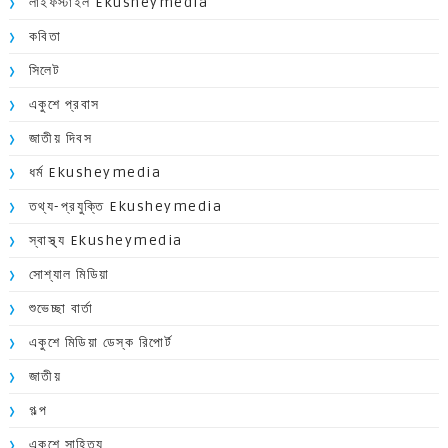
লাইফস্টাইল Ekusheymedia
কবিতা
সিলেট
একুশে প্রবাস
জাতীয় দিবস
ধর্ম Ekusheymedia
তথ্য-প্রযুক্তি Ekusheymedia
স্বাস্থ্য Ekusheymedia
সোশ্যাল মিডিয়া
শুভেচ্ছা বার্তা
একুশে মিডিয়া ডেস্ক রিপোর্ট
জাতীয়
গল্প
একুশে সাহিত্য