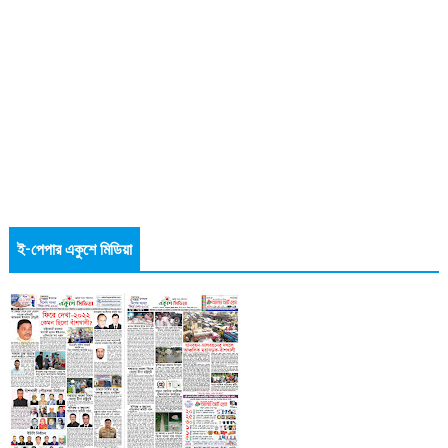
ই-পেপার একুশে মিডিয়া