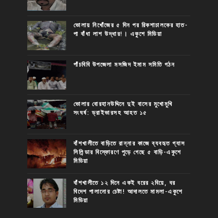
ভোলায় নিখোঁজের ৫ দিন পর রিকশাচালকের হাত-
পা বাঁধা লাশ উদ্ধার!। একুশে মিডিয়া
পাঁচবিবি উপজেলা মসজিদ ইমাম সমিতি গঠন
ভোলার বোরহানউদ্দিনে দুই বাসের মুখোমুখি
সংঘর্ষ: ড্রাইভারসহ আহত ১৫
বাঁশখালীতে বাড়িতে রান্নার কাজে ব্যবহৃত গ্যাস
সিলিন্ডার বিস্ফোরণে পুড়ে গেছে ৫ বাড়ি-একুশে
মিডিয়া
বাঁশখালীতে ১২ দিনে একই বরের ২বিয়ে, বর
বিদেশ পালানোর চেষ্টা! আদালতে মামলা-একুশে
মিডিয়া