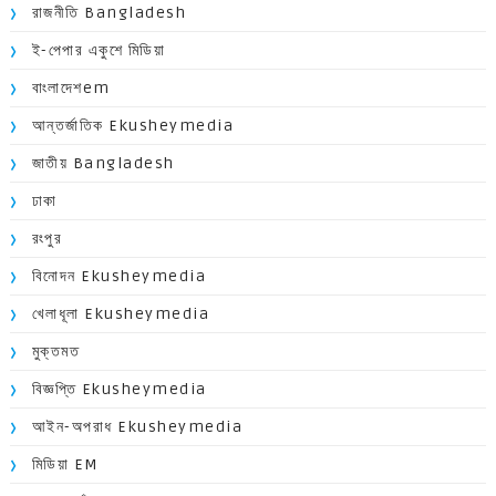
রাজনীতি Bangladesh
ই-পেপার একুশে মিডিয়া
বাংলাদেশem
আন্তর্জাতিক Ekusheymedia
জাতীয় Bangladesh
ঢাকা
রংপুর
বিনোদন Ekusheymedia
খেলাধূলা Ekusheymedia
মুক্তমত
বিজ্ঞপ্তি Ekusheymedia
আইন-অপরাধ Ekusheymedia
মিডিয়া EM