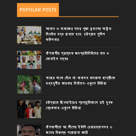
POPULAR POSTS
আযান ও নামাজের সময় পূজা মন্ডপের সাউন্ড
সিস্টেম বন্ধ রাখতে হবে: চট্টগ্রাম পুলিশ
কমিশনার
বাঁশখালীর প্রত্যেক জনপ্রতিনিধিদের নাম ও
মোবাইল নম্বর
গাছের সাথে বেঁধে মা-বাবাসহ মাদরাসা ছাত্রীকে
মধ্যযুগীয় কায়দায় নির্যাতন-একুশে মিডিয়া
চট্টগ্রামে ছিনতাইয়ের প্রস্তুতিকালে দুই যুবক
গ্রেফতার-একুশে মিডিয়া
বাঁশখালীতে আ.লীগের ইউপি চেয়ারম্যানসহ ৩
জনের বিরুদ্ধে পরোয়ানা জারি