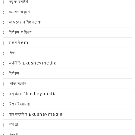
সড়ক দুর্ঘটনা
সময়ের একুশে
আজকের রশিফলem
নির্বাচন কমিশন
রাজধানীem
শিক্ষা
অর্থনীতি Ekusheymedia
নির্বাচন
শোক সংবাদ
অন্যান্য Ekusheymedia
বিশ্ববিদ্যালয়
লাইফস্টাইল Ekusheymedia
কবিতা
সিলেট