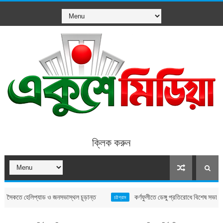
ক্লিক করুন
 হেলিপ্যাড ও জনসভাস্থল চূড়ান্ত
কর্ণফুলীতে ডেঙ্গু প্রতিরোধে বিশেষ সভা, জনসচেতনতা
চট্টগ্রাম