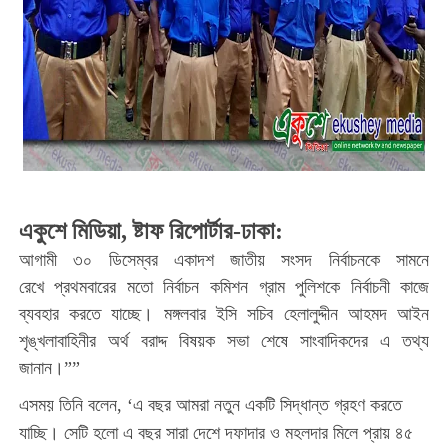
একুশে মিডিয়া, ষ্টাফ রিপোর্টার-ঢাকা:
আগামী ৩০ ডিসেম্বর একাদশ জাতীয় সংসদ নির্বাচনকে সামনে
রেখে
প্রথমবারের মতো নির্বাচন কমিশন গ্রাম পুলিশকে নির্বাচনী কাজে
ব্যবহার করতে যাচ্ছে। মঙ্গলবার ইসি সচিব হেলালুদ্দীন আহমদ আইন
শৃঙ্খলাবাহিনীর অর্থ বরাদ্দ বিষয়ক সভা শেষে সাংবাদিকদের এ তথ্য
জানান।
””
এসময় তিনি বলেন, ‘এ বছর আমরা নতুন একটি সিদ্ধান্ত গ্রহণ করতে
যাচ্ছি। সেটি হলো এ বছর সারা দেশে দফাদার ও মহলদার মিলে প্রায় ৪৫