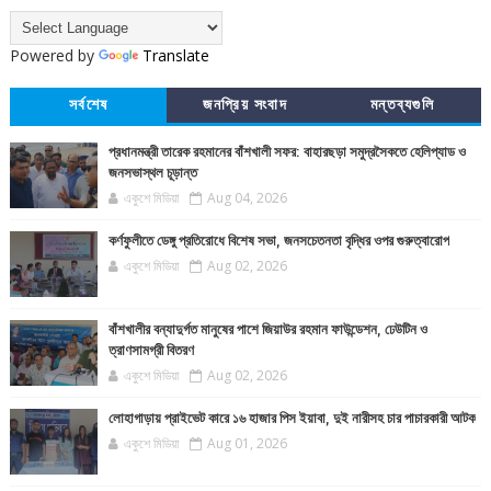
Powered by
Translate
সর্বশেষ
জনপ্রিয় সংবাদ
মন্তব্যগুলি
প্রধানমন্ত্রী তারেক রহমানের বাঁশখালী সফর: বাহারছড়া সমুদ্রসৈকতে হেলিপ্যাড ও
জনসভাস্থল চূড়ান্ত
একুশে মিডিয়া
Aug 04, 2026
কর্ণফুলীতে ডেঙ্গু প্রতিরোধে বিশেষ সভা, জনসচেতনতা বৃদ্ধির ওপর গুরুত্বারোপ
একুশে মিডিয়া
Aug 02, 2026
বাঁশখালীর বন্যাদুর্গত মানুষের পাশে জিয়াউর রহমান ফাউন্ডেশন, ঢেউটিন ও
ত্রাণসামগ্রী বিতরণ
একুশে মিডিয়া
Aug 02, 2026
লোহাগাড়ায় প্রাইভেট কারে ১৬ হাজার পিস ইয়াবা, দুই নারীসহ চার পাচারকারী আটক
একুশে মিডিয়া
Aug 01, 2026