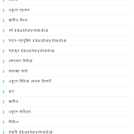
একুশে প্রবাস
জাতীয় দিবস
ধর্ম Ekusheymedia
তথ্য-প্রযুক্তি Ekusheymedia
স্বাস্থ্য Ekusheymedia
সোশ্যাল মিডিয়া
শুভেচ্ছা বার্তা
একুশে মিডিয়া ডেস্ক রিপোর্ট
গল্প
জাতীয়
একুশে সাহিত্য
ভিডিও
চাকুরি Ekusheymedia