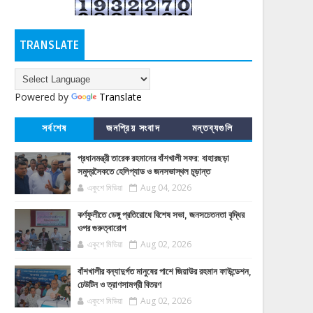
TRANSLATE
Powered by
Translate
সর্বশেষ
জনপ্রিয় সংবাদ
মন্তব্যগুলি
প্রধানমন্ত্রী তারেক রহমানের বাঁশখালী সফর: বাহারছড়া
সমুদ্রসৈকতে হেলিপ্যাড ও জনসভাস্থল চূড়ান্ত
একুশে মিডিয়া
Aug 04, 2026
কর্ণফুলীতে ডেঙ্গু প্রতিরোধে বিশেষ সভা, জনসচেতনতা বৃদ্ধির
ওপর গুরুত্বারোপ
একুশে মিডিয়া
Aug 02, 2026
বাঁশখালীর বন্যাদুর্গত মানুষের পাশে জিয়াউর রহমান ফাউন্ডেশন,
ঢেউটিন ও ত্রাণসামগ্রী বিতরণ
একুশে মিডিয়া
Aug 02, 2026