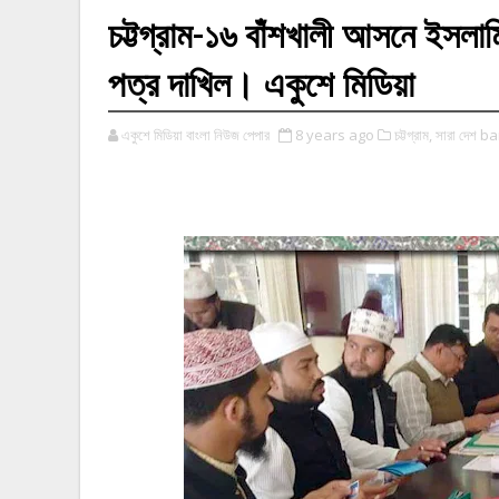
চট্টগ্রাম-১৬ বাঁশখালী আসনে ইসলামি
পত্র দাখিল। একুশে মিডিয়া
একুশে মিডিয়া বাংলা নিউজ পেপার
8 years ago
চট্টগ্রাম,
সারা দেশ 