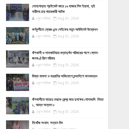
লোহাগাড়ায় প্রাইভেট কারে ১৬ হাজার পিস ইয়াবা, দুই
নারীসহ চার পাচারকারী আটক
একুশে মিডিয়া
Aug 01, 2026
কর্ণফুলীতে ফ্রেঞ্চ এন্ড সেইফের নতুন আউটলেট উদ্বোধন
একুশে মিডিয়া
Aug 01, 2026
বাঁশখালী ও সাতকানিয়ার বন্যাদুর্গত পরিবারের পাশে গ্লোব-
জনকণ্ঠ শিল্প পরিবার
একুশে মিডিয়া
Aug 01, 2026
মিথ্যা মামলা ও হয়রানির অভিযোগে চন্দনাইশে মানববন্ধন
একুশে মিডিয়া
Aug 01, 2026
বাঁশখালীতে মাছের ঘেরকে কেন্দ্র করে দুপক্ষের গোলাগুলি: নিহত
১, আহত অন্তত ৮
একুশে মিডিয়া
Aug 01, 2026
নিখোঁজ সংবাদ: সন্ধান দিন