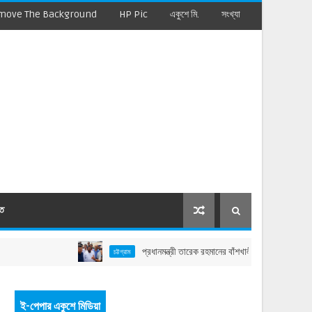
move The Background
HP Pic
একুশে মি.
সংখ্যা
মত
প্রধানমন্ত্রী তারেক রহমানের বাঁশখালী সফর: বাহারছড়া সমুদ্রসৈকতে 
চট্টগ্রাম
ই-পেপার একুশে মিডিয়া