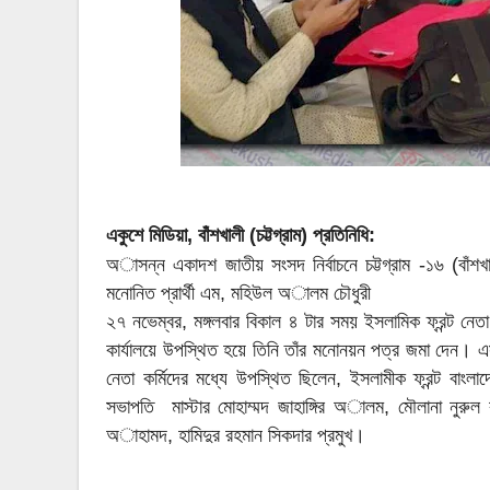
একুশে মিডিয়া, বাঁশখালী (চট্টগ্রাম) প্রতিনিধি:
অাসন্ন একাদশ জাতীয় সংসদ নির্বাচনে চট্টগ্রাম -১৬ (বাঁশ
মনোনিত প্রার্থী এম, মহিউল অালম চৌধুরী
২৭ নভেম্বর, মঙ্গলবার বিকাল ৪ টার সময় ইসলামিক ফ্রন্ট নেতা 
কার্যালয়ে উপস্থিত হয়ে তিনি তাঁর মনোনয়ন পত্র জমা দেন। এসম
নেতা কর্মিদের মধ্যে উপস্থিত ছিলেন, ইসলামীক ফ্রন্ট বাংলা
সভাপতি মাস্টার মোহাম্মদ জাহাঙ্গির অালম, মৌলানা নুরুল
অাহামদ, হামিদুর রহমান সিকদার প্রমুখ।