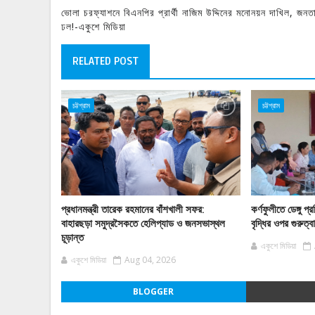
ভোলা চরফ্যাশনে বিএনপির প্রার্থী নাজিম উদ্দিনের মনোনয়ন দাখিল, জনত
ঢল!-একুশে মিডিয়া
RELATED POST
চট্টগ্রাম
চট্টগ্রাম
প্রধানমন্ত্রী তারেক রহমানের বাঁশখালী সফর:
কর্ণফুলীতে ডেঙ্গু
বাহারছড়া সমুদ্রসৈকতে হেলিপ্যাড ও জনসভাস্থল
বৃদ্ধির ওপর গুরুত্
চূড়ান্ত
একুশে মিডিয়া
একুশে মিডিয়া
Aug 04, 2026
BLOGGER