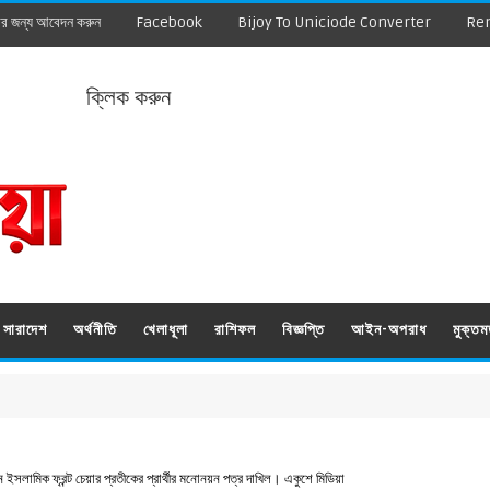
ার জন্য আবেদন করুন
Facebook
Bijoy To Uniciode Converter
Re
ক্লিক করুন
সারাদেশ
অর্থনীতি
খেলাধূলা
রাশিফল
বিজ্ঞপ্তি
আইন-অপরাধ
মুক্ত
ে ইসলামিক ফ্রন্ট চেয়ার প্রতীকের প্রার্থীর মনোনয়ন পত্র দাখিল। একুশে মিডিয়া