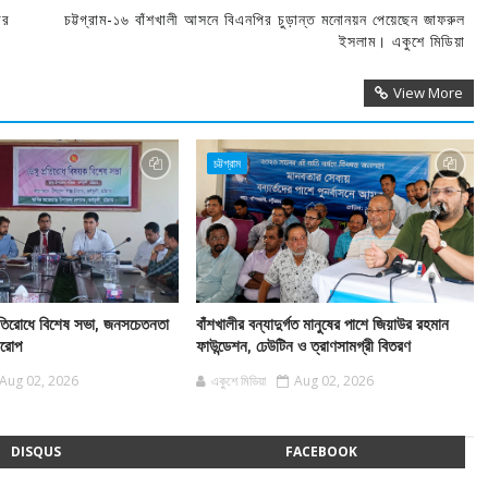
ার
চট্টগ্রাম-১৬ বাঁশখালী আসনে বিএনপির চুড়ান্ত মনোনয়ন পেয়েছেন জাফরুল
ইসলাম। একুশে মিডিয়া
View More
চট্টগ্রাম
 প্রতিরোধে বিশেষ সভা, জনসচেতনতা
বাঁশখালীর বন্যাদুর্গত মানুষের পাশে জিয়াউর রহমান
বারোপ
ফাউন্ডেশন, ঢেউটিন ও ত্রাণসামগ্রী বিতরণ
Aug 02, 2026
একুশে মিডিয়া
Aug 02, 2026
DISQUS
FACEBOOK