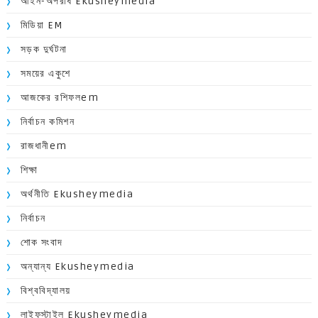
আইন-অপরাধ Ekusheymedia
মিডিয়া EM
সড়ক দুর্ঘটনা
সময়ের একুশে
আজকের রশিফলem
নির্বাচন কমিশন
রাজধানীem
শিক্ষা
অর্থনীতি Ekusheymedia
নির্বাচন
শোক সংবাদ
অন্যান্য Ekusheymedia
বিশ্ববিদ্যালয়
লাইফস্টাইল Ekusheymedia