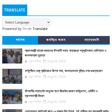
TRANSLATE
Powered by
Translate
সর্বশেষ
জনপ্রিয় সংবাদ
মন্তব্যগুলি
প্রধানমন্ত্রী তারেক রহমানের বাঁশখালী সফর: বাহারছড়া সমুদ্রসৈকতে হেলিপ্যাড ও
জনসভাস্থল চূড়ান্ত
একুশে মিডিয়া
Aug 04, 2026
কর্ণফুলীতে ডেঙ্গু প্রতিরোধে বিশেষ সভা, জনসচেতনতা বৃদ্ধির ওপর গুরুত্বারোপ
একুশে মিডিয়া
Aug 02, 2026
বাঁশখালীর বন্যাদুর্গত মানুষের পাশে জিয়াউর রহমান ফাউন্ডেশন, ঢেউটিন ও
ত্রাণসামগ্রী বিতরণ
একুশে মিডিয়া
Aug 02, 2026
লোহাগাড়ায় প্রাইভেট কারে ১৬ হাজার পিস ইয়াবা, দুই নারীসহ চার পাচারকারী আটক