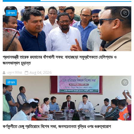
চট্টগ্রাম
প্রধানমন্ত্রী তারেক রহমানের বাঁশখালী সফর: বাহারছড়া সমুদ্রসৈকতে হেলিপ্যাড ও
জনসভাস্থল চূড়ান্ত
একুশে মিডিয়া
Aug 04, 2026
চট্টগ্রাম
কর্ণফুলীতে ডেঙ্গু প্রতিরোধে বিশেষ সভা, জনসচেতনতা বৃদ্ধির ওপর গুরুত্বারোপ