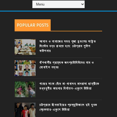
POPULAR POSTS
আযান ও নামাজের সময় পূজা মন্ডপের সাউন্ড
সিস্টেম বন্ধ রাখতে হবে: চট্টগ্রাম পুলিশ
কমিশনার
বাঁশখালীর প্রত্যেক জনপ্রতিনিধিদের নাম ও
মোবাইল নম্বর
গাছের সাথে বেঁধে মা-বাবাসহ মাদরাসা ছাত্রীকে
মধ্যযুগীয় কায়দায় নির্যাতন-একুশে মিডিয়া
চট্টগ্রামে ছিনতাইয়ের প্রস্তুতিকালে দুই যুবক
গ্রেফতার-একুশে মিডিয়া