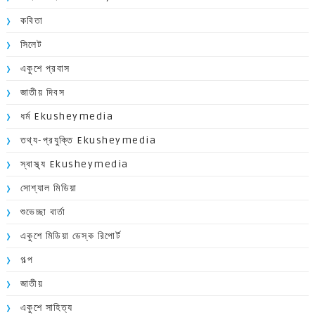
কবিতা
সিলেট
একুশে প্রবাস
জাতীয় দিবস
ধর্ম Ekusheymedia
তথ্য-প্রযুক্তি Ekusheymedia
স্বাস্থ্য Ekusheymedia
সোশ্যাল মিডিয়া
শুভেচ্ছা বার্তা
একুশে মিডিয়া ডেস্ক রিপোর্ট
গল্প
জাতীয়
একুশে সাহিত্য