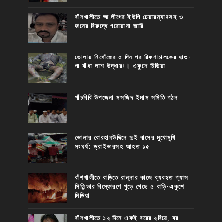
বাঁশখালীতে আ.লীগের ইউপি চেয়ারম্যানসহ ৩
জনের বিরুদ্ধে পরোয়ানা জারি
ভোলায় নিখোঁজের ৫ দিন পর রিকশাচালকের হাত-
পা বাঁধা লাশ উদ্ধার!। একুশে মিডিয়া
পাঁচবিবি উপজেলা মসজিদ ইমাম সমিতি গঠন
ভোলার বোরহানউদ্দিনে দুই বাসের মুখোমুখি
সংঘর্ষ: ড্রাইভারসহ আহত ১৫
বাঁশখালীতে বাড়িতে রান্নার কাজে ব্যবহৃত গ্যাস
সিলিন্ডার বিস্ফোরণে পুড়ে গেছে ৫ বাড়ি-একুশে
মিডিয়া
বাঁশখালীতে ১২ দিনে একই বরের ২বিয়ে, বর