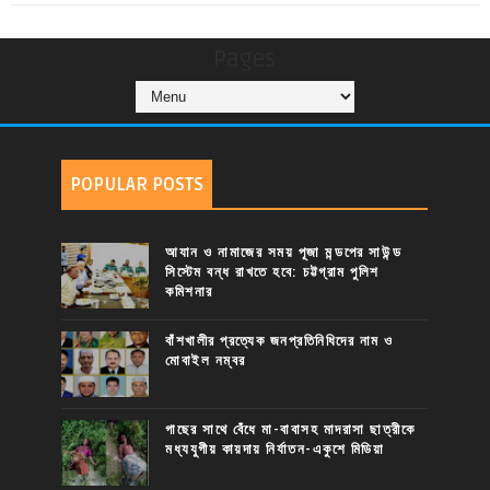
Pages
POPULAR POSTS
আযান ও নামাজের সময় পূজা মন্ডপের সাউন্ড
সিস্টেম বন্ধ রাখতে হবে: চট্টগ্রাম পুলিশ
কমিশনার
বাঁশখালীর প্রত্যেক জনপ্রতিনিধিদের নাম ও
মোবাইল নম্বর
গাছের সাথে বেঁধে মা-বাবাসহ মাদরাসা ছাত্রীকে
মধ্যযুগীয় কায়দায় নির্যাতন-একুশে মিডিয়া