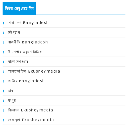
নিউজ মেনু বেচে নিন
সারা দেশ Bangladesh
চট্টগ্রাম
রাজনীতি Bangladesh
ই-পেপার একুশে মিডিয়া
বাংলাদেশem
আন্তর্জাতিক Ekusheymedia
জাতীয় Bangladesh
ঢাকা
রংপুর
বিনোদন Ekusheymedia
খেলাধূলা Ekusheymedia