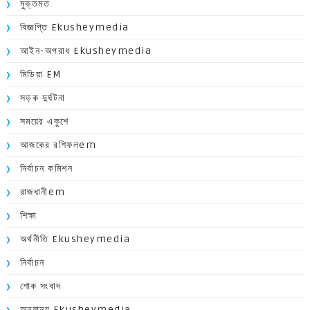
মুক্তমত
বিজ্ঞপ্তি Ekusheymedia
আইন-অপরাধ Ekusheymedia
মিডিয়া EM
সড়ক দুর্ঘটনা
সময়ের একুশে
আজকের রশিফলem
নির্বাচন কমিশন
রাজধানীem
শিক্ষা
অর্থনীতি Ekusheymedia
নির্বাচন
শোক সংবাদ
অন্যান্য Ekusheymedia