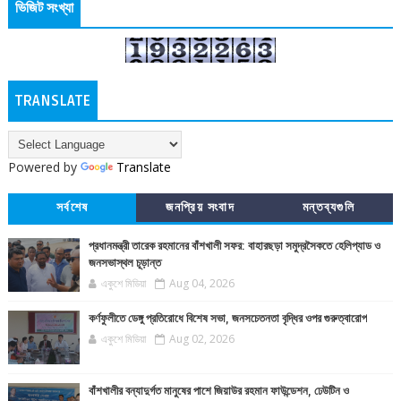
ভিজিট সংখ্যা
TRANSLATE
Powered by
Translate
সর্বশেষ
জনপ্রিয় সংবাদ
মন্তব্যগুলি
প্রধানমন্ত্রী তারেক রহমানের বাঁশখালী সফর: বাহারছড়া সমুদ্রসৈকতে হেলিপ্যাড ও
জনসভাস্থল চূড়ান্ত
একুশে মিডিয়া
Aug 04, 2026
কর্ণফুলীতে ডেঙ্গু প্রতিরোধে বিশেষ সভা, জনসচেতনতা বৃদ্ধির ওপর গুরুত্বারোপ
একুশে মিডিয়া
Aug 02, 2026
বাঁশখালীর বন্যাদুর্গত মানুষের পাশে জিয়াউর রহমান ফাউন্ডেশন, ঢেউটিন ও