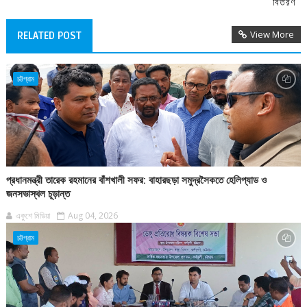
বিতরণ
View More
RELATED POST
চট্টগ্রাম
প্রধানমন্ত্রী তারেক রহমানের বাঁশখালী সফর: বাহারছড়া সমুদ্রসৈকতে হেলিপ্যাড ও
জনসভাস্থল চূড়ান্ত
একুশে মিডিয়া
Aug 04, 2026
চট্টগ্রাম