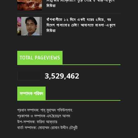
সিলিন্ডার বিস্ফোরণে পুড়ে গেছে ৫ বাড়ি-একুশে
মিডিয়া
বাঁশখালীতে ১২ দিনে একই বরের ২বিয়ে, বর
বিদেশ পালানোর চেষ্টা! আদালতে মামলা-একুশে
মিডিয়া
TOTAL PAGEVIEWS
3,529,462
সম্পাদক পরিষদ
প্রধান সম্পাদক: শাহ্ মুহাম্মদ শফিউল্লাহ
প্রকাশক ও সম্পাদক এম.ছৈয়দুল আলম
উপ-সম্পাদক: ফরিদা আক্তার
বার্তা সম্পাদক: মোহাম্মদ রোমান উদ্দীন চৌধুরী