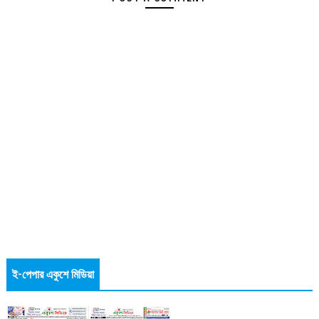
ই-পেপার একুশে মিডিয়া