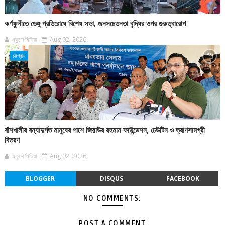
কর্ণফুলীতে ডেঙ্গু প্রতিরোধে বিশেষ সভা, জনসচেতনতা বৃদ্ধির ওপর গুরুত্বারোপ
একুশে মিডিয়া
Aug 02, 2026
চট্টগ্রাম
বাঁশখালীর বন্যাদুর্গত মানুষের পাশে জিয়াউর রহমান ফাউন্ডেশন, ঢেউটিন ও ত্রাণসামগ্রী
বিতরণ
একুশে মিডিয়া
Aug 02, 2026
BLOGGER
DISQUS
FACEBOOK
NO COMMENTS:
POST A COMMENT