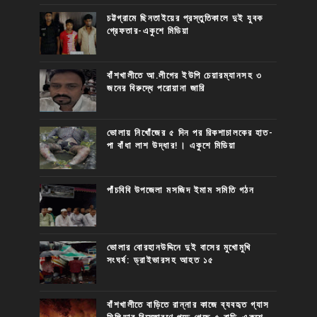
চট্টগ্রামে ছিনতাইয়ের প্রস্তুতিকালে দুই যুবক
গ্রেফতার-একুশে মিডিয়া
বাঁশখালীতে আ.লীগের ইউপি চেয়ারম্যানসহ ৩
জনের বিরুদ্ধে পরোয়ানা জারি
ভোলায় নিখোঁজের ৫ দিন পর রিকশাচালকের হাত-
পা বাঁধা লাশ উদ্ধার!। একুশে মিডিয়া
পাঁচবিবি উপজেলা মসজিদ ইমাম সমিতি গঠন
ভোলার বোরহানউদ্দিনে দুই বাসের মুখোমুখি
সংঘর্ষ: ড্রাইভারসহ আহত ১৫
বাঁশখালীতে বাড়িতে রান্নার কাজে ব্যবহৃত গ্যাস