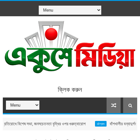
ক্লিক করুন
োধে বিশেষ সভা, জনসচেতনতা বৃদ্ধির ওপর গুরুত্বারোপ
বাঁশখালীর বন্যাদুর্গত মানুষের প
চট্টগ্রাম