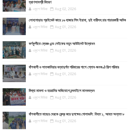
ত্রাণসামগ্রী বিতরণ
একুশে মিডিয়া
Aug 02, 2026
লোহাগাড়ায় প্রাইভেট কারে ১৬ হাজার পিস ইয়াবা, দুই নারীসহ চার পাচারকারী আটক
একুশে মিডিয়া
Aug 01, 2026
কর্ণফুলীতে ফ্রেঞ্চ এন্ড সেইফের নতুন আউটলেট উদ্বোধন
একুশে মিডিয়া
Aug 01, 2026
বাঁশখালী ও সাতকানিয়ার বন্যাদুর্গত পরিবারের পাশে গ্লোব-জনকণ্ঠ শিল্প পরিবার
একুশে মিডিয়া
Aug 01, 2026
মিথ্যা মামলা ও হয়রানির অভিযোগে চন্দনাইশে মানববন্ধন
একুশে মিডিয়া
Aug 01, 2026
বাঁশখালীতে মাছের ঘেরকে কেন্দ্র করে দুপক্ষের গোলাগুলি: নিহত ১, আহত অন্তত ৮
একুশে মিডিয়া
Aug 01, 2026