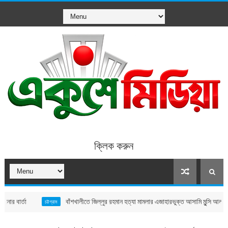
ক্লিক করুন
বাঁশখালীতে জিল্লুর রহমান হত্যা মামলার এজাহারভুক্ত আসামি মুন্সি আলম গ্রেপ্তার: র
চট্টগ্রাম