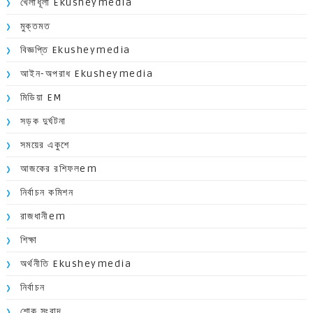
খেলাধূলা Ekusheymedia
মুক্তমত
বিজ্ঞপ্তি Ekusheymedia
আইন-অপরাধ Ekusheymedia
মিডিয়া EM
সড়ক দুর্ঘটনা
সময়ের একুশে
আজকের রশিফলem
নির্বাচন কমিশন
রাজধানীem
শিক্ষা
অর্থনীতি Ekusheymedia
নির্বাচন
শোক সংবাদ