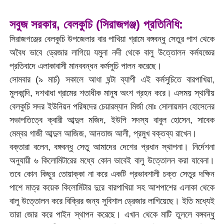
সবুজ সরকার, বেলকুচি (সিরাজগঞ্জ) প্রতিনিধি:
সিরাজগঞ্জের বেলকুচি উপজেলার বার পাখিয়া গ্রামে বঙ্গবন্ধু সেতুর পাশ থেকে
অবৈধ ভাবে ড্রেজার লাগিয়ে যমুনা নদী থেকে বালু উত্তোলন কর্মযজ্ঞের
প্রতিবাদে এলাকাবাসী মানববন্ধন কর্মসুচি পালন করেছে।
সোমবার (৯ মার্চ) সকালে আধা ঘন্টা ব্যাপী এই কর্মসুচিতে বারপাখিয়া,
মুলকান্দি, দশখাধা গ্রামের শতাধীক মানুষ অংশ গ্রহন করে। এসময় স্থানীয়
বেলকুচি সদর ইউনিয়ন পরিষদের চেয়ারম্যান মির্জা মোঃ সোলায়মান হোসেনের
সভাপতিত্বে ক্বারী আব্দুল মজিদ, ইউপি সদস্য বাবুল হোসেন, সাবেক
মেম্বর গাজী আব্দুল আজিজ, আনতাজ আলী, প্রমুখ বক্তব্য রাখেন।
বক্তারা বলেন, বঙ্গবন্ধু সেতু আমাদের দেশের প্রধান স্থাপনা। নির্দেশনা
অনুযায়ী ৬ কিলোমিটারের মধ্যে কোন ভাবেই বালু উত্তোলন করা যাবেনা।
তবে কোন কিছুর তোয়াক্কা না করে একটি প্রভাবশালী চক্ত সেতুর দক্ষিন
পাশে মাত্র কয়েক কিলোমিটার দুরে বারপাখিয়া সহ আশপাশের এলাকা থেকে
বালু উত্তোলন করে বিক্রির জন্য সুবিশাল ড্রেজার লাগিয়েছে। ইতি মধ্যেই
তারা জোর করে পাইন স্থাপন করেছে। এখান থেকে মাটি তুললে বঙ্গবন্ধু