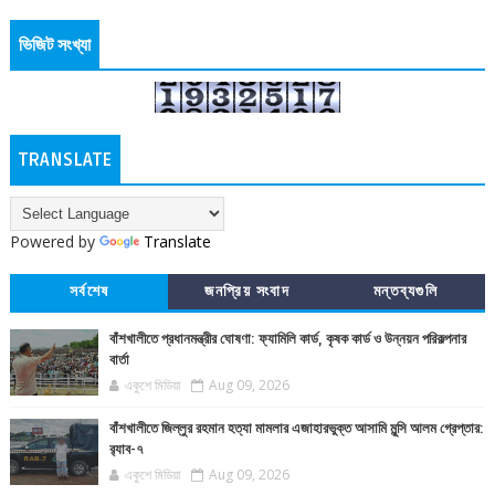
ভিজিট সংখ্যা
TRANSLATE
Powered by
Translate
সর্বশেষ
জনপ্রিয় সংবাদ
মন্তব্যগুলি
বাঁশখালীতে প্রধানমন্ত্রীর ঘোষণা: ফ্যামিলি কার্ড, কৃষক কার্ড ও উন্নয়ন পরিকল্পনার
বার্তা
একুশে মিডিয়া
Aug 09, 2026
বাঁশখালীতে জিল্লুর রহমান হত্যা মামলার এজাহারভুক্ত আসামি মুন্সি আলম গ্রেপ্তার:
র‍্যাব-৭
একুশে মিডিয়া
Aug 09, 2026