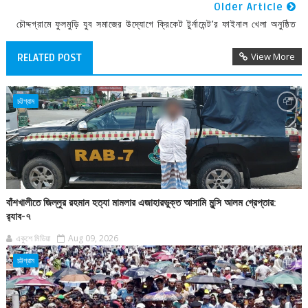
Older Article
চৌদ্দগ্রামে ফুলমুড়ি যুব সমাজের উদ্যোগে ক্রিকেট টুর্নামেন্ট’র ফাইনাল খেলা অনুষ্ঠিত
View More
RELATED POST
চট্টগ্রাম
বাঁশখালীতে জিল্লুর রহমান হত্যা মামলার এজাহারভুক্ত আসামি মুন্সি আলম গ্রেপ্তার:
র‍্যাব-৭
একুশে মিডিয়া
Aug 09, 2026
চট্টগ্রাম