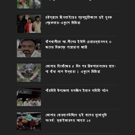
চট্টগ্রামে ছিনতাইয়ের প্রস্তুতিকালে দুই যুবক
গ্রেফতার-একুশে মিডিয়া
বাঁশখালীতে আ.লীগের ইউপি চেয়ারম্যানসহ ৩
জনের বিরুদ্ধে পরোয়ানা জারি
ভোলায় নিখোঁজের ৫ দিন পর রিকশাচালকের হাত-
পা বাঁধা লাশ উদ্ধার!। একুশে মিডিয়া
পাঁচবিবি উপজেলা মসজিদ ইমাম সমিতি গঠন
ভোলার বোরহানউদ্দিনে দুই বাসের মুখোমুখি
সংঘর্ষ: ড্রাইভারসহ আহত ১৫