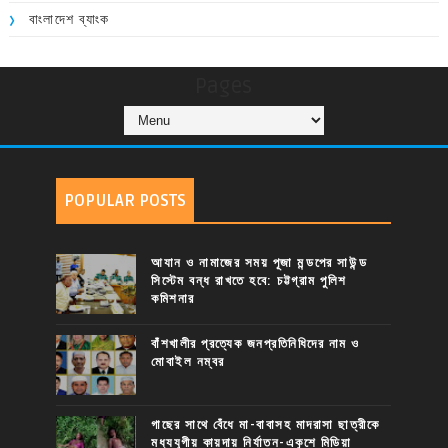
বাংলাদেশ ব্যাংক
Pages
POPULAR POSTS
আযান ও নামাজের সময় পূজা মন্ডপের সাউন্ড
সিস্টেম বন্ধ রাখতে হবে: চট্টগ্রাম পুলিশ
কমিশনার
বাঁশখালীর প্রত্যেক জনপ্রতিনিধিদের নাম ও
মোবাইল নম্বর
গাছের সাথে বেঁধে মা-বাবাসহ মাদরাসা ছাত্রীকে
মধ্যযুগীয় কায়দায় নির্যাতন-একুশে মিডিয়া