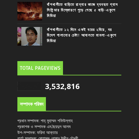
বাঁশখালীতে বাড়িতে রান্নার কাজে ব্যবহৃত গ্যাস
সিলিন্ডার বিস্ফোরণে পুড়ে গেছে ৫ বাড়ি-একুশে
মিডিয়া
বাঁশখালীতে ১২ দিনে একই বরের ২বিয়ে, বর
বিদেশ পালানোর চেষ্টা! আদালতে মামলা-একুশে
মিডিয়া
TOTAL PAGEVIEWS
3,532,816
সম্পাদক পরিষদ
প্রধান সম্পাদক: শাহ্ মুহাম্মদ শফিউল্লাহ
প্রকাশক ও সম্পাদক এম.ছৈয়দুল আলম
উপ-সম্পাদক: ফরিদা আক্তার
বার্তা সম্পাদক: মোহাম্মদ রোমান উদ্দীন চৌধুরী