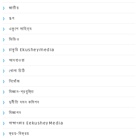
জাতীয়
গল্প
একুশে সাহিত্য
ভিডিও
চাকুরি Ekusheymedia
আবহাওয়া
খোলা চিঠি
নিখোঁজ
বিজ্ঞান-প্রযুক্তি
দুর্নীতি দমন কমিশন
বিজ্ঞাপন
সাক্ষাৎকার EekusheyMedia
ক্রয়-বিক্রয়