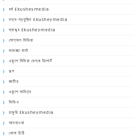
ধর্ম Ekusheymedia
তথ্য-প্রযুক্তি Ekusheymedia
স্বাস্থ্য Ekusheymedia
সোশ্যাল মিডিয়া
শুভেচ্ছা বার্তা
একুশে মিডিয়া ডেস্ক রিপোর্ট
গল্প
জাতীয়
একুশে সাহিত্য
ভিডিও
চাকুরি Ekusheymedia
আবহাওয়া
খোলা চিঠি