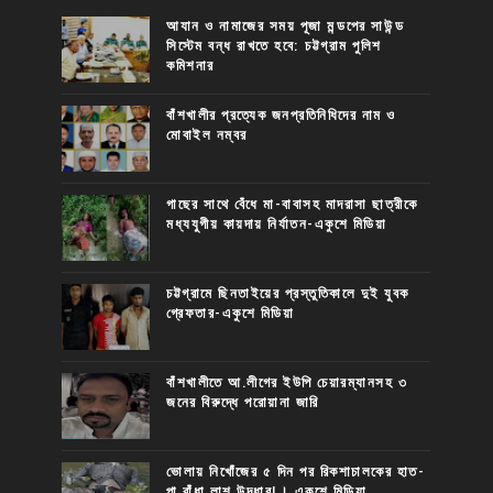
আযান ও নামাজের সময় পূজা মন্ডপের সাউন্ড
সিস্টেম বন্ধ রাখতে হবে: চট্টগ্রাম পুলিশ
কমিশনার
বাঁশখালীর প্রত্যেক জনপ্রতিনিধিদের নাম ও
মোবাইল নম্বর
গাছের সাথে বেঁধে মা-বাবাসহ মাদরাসা ছাত্রীকে
মধ্যযুগীয় কায়দায় নির্যাতন-একুশে মিডিয়া
চট্টগ্রামে ছিনতাইয়ের প্রস্তুতিকালে দুই যুবক
গ্রেফতার-একুশে মিডিয়া
বাঁশখালীতে আ.লীগের ইউপি চেয়ারম্যানসহ ৩
জনের বিরুদ্ধে পরোয়ানা জারি
ভোলায় নিখোঁজের ৫ দিন পর রিকশাচালকের হাত-
পা বাঁধা লাশ উদ্ধার!। একুশে মিডিয়া