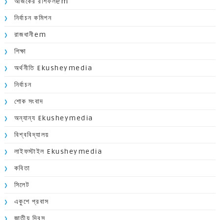
আজকের রশিফলem
নির্বাচন কমিশন
রাজধানীem
শিক্ষা
অর্থনীতি Ekusheymedia
নির্বাচন
শোক সংবাদ
অন্যান্য Ekusheymedia
বিশ্ববিদ্যালয়
লাইফস্টাইল Ekusheymedia
কবিতা
সিলেট
একুশে প্রবাস
জাতীয় দিবস