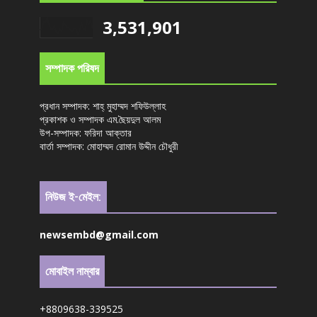
3,531,901
সম্পাদক পরিষদ
প্রধান সম্পাদক: শাহ্ মুহাম্মদ শফিউল্লাহ
প্রকাশক ও সম্পাদক এম.ছৈয়দুল আলম
উপ-সম্পাদক: ফরিদা আক্তার
বার্তা সম্পাদক: মোহাম্মদ রোমান উদ্দীন চৌধুরী
নিউজ ই-মেইল:
newsembd@gmail.com
মোবাইল নাম্বার
+8809638-339525