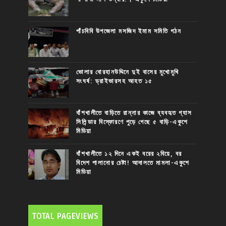
পাঁচবিবি উপজেলা মসজিদ ইমাম সমিতি গঠন
ভোলার বোরহানউদ্দিনে দুই বাসের মুখোমুখি
সংঘর্ষ: ড্রাইভারসহ আহত ১৫
বাঁশখালীতে বাড়িতে রান্নার কাজে ব্যবহৃত গ্যাস
সিলিন্ডার বিস্ফোরণে পুড়ে গেছে ৫ বাড়ি-একুশে
মিডিয়া
বাঁশখালীতে ১২ দিনে একই বরের ২বিয়ে, বর
বিদেশ পালানোর চেষ্টা! আদালতে মামলা-একুশে
মিডিয়া
TOTAL PAGEVIEWS