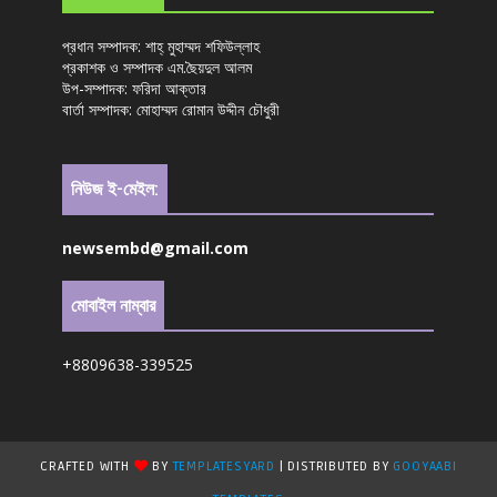
প্রধান সম্পাদক: শাহ্ মুহাম্মদ শফিউল্লাহ
প্রকাশক ও সম্পাদক এম.ছৈয়দুল আলম
উপ-সম্পাদক: ফরিদা আক্তার
বার্তা সম্পাদক: মোহাম্মদ রোমান উদ্দীন চৌধুরী
নিউজ ই-মেইল:
newsembd@gmail.com
মোবাইল নাম্বার
+8809638-339525
CRAFTED WITH
BY
TEMPLATESYARD
| DISTRIBUTED BY
GOOYAABI