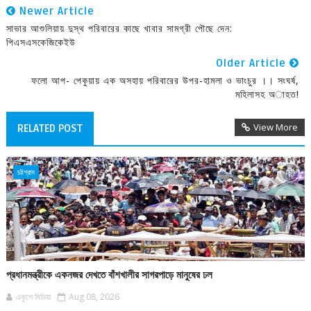
Newer Article
সাভার আশুলিয়ায় দুস্থ পরিবারের কাছে খাবার সামগ্রী পৌছে দেন:
পিএসএসকেজিকেইউ
Older Article
ফলো আপ- পেকুয়ায় এক অসহায় পরিবারের উপর-হামলা ও ভাংচুর ।। সংঘর্ষ,
মহিলাসহ অাহত!
View More
RELATED POST
চট্টগ্রাম
প্রধানমন্ত্রীকে একনজর দেখতে বাঁশখালীর সাগরপাড়ে মানুষের ঢল
একুশে মিডিয়া
Aug 08, 2026