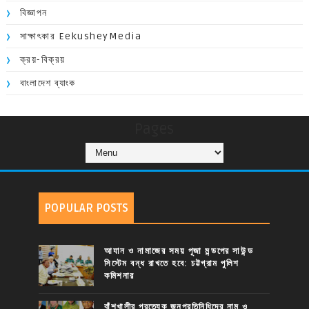
বিজ্ঞাপন
সাক্ষাৎকার EekusheyMedia
ক্রয়-বিক্রয়
বাংলাদেশ ব্যাংক
Pages
POPULAR POSTS
আযান ও নামাজের সময় পূজা মন্ডপের সাউন্ড
সিস্টেম বন্ধ রাখতে হবে: চট্টগ্রাম পুলিশ
কমিশনার
বাঁশখালীর প্রত্যেক জনপ্রতিনিধিদের নাম ও