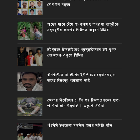
মোবাইল নম্বর
গাছের সাথে বেঁধে মা-বাবাসহ মাদরাসা ছাত্রীকে
মধ্যযুগীয় কায়দায় নির্যাতন-একুশে মিডিয়া
চট্টগ্রামে ছিনতাইয়ের প্রস্তুতিকালে দুই যুবক
গ্রেফতার-একুশে মিডিয়া
বাঁশখালীতে আ.লীগের ইউপি চেয়ারম্যানসহ ৩
জনের বিরুদ্ধে পরোয়ানা জারি
ভোলায় নিখোঁজের ৫ দিন পর রিকশাচালকের হাত-
পা বাঁধা লাশ উদ্ধার!। একুশে মিডিয়া
পাঁচবিবি উপজেলা মসজিদ ইমাম সমিতি গঠন