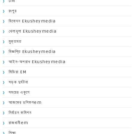
ঢাকা
রংপুর
বিনোদন Ekusheymedia
খেলাধূলা Ekusheymedia
মুক্তমত
বিজ্ঞপ্তি Ekusheymedia
আইন-অপরাধ Ekusheymedia
মিডিয়া EM
সড়ক দুর্ঘটনা
সময়ের একুশে
আজকের রশিফলem
নির্বাচন কমিশন
রাজধানীem
শিক্ষা