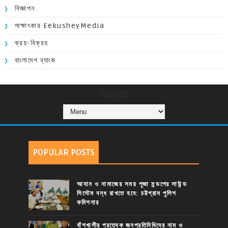
বিজ্ঞাপন
সাক্ষাৎকার EekusheyMedia
ক্রয়-বিক্রয়
বাংলাদেশ ব্যাংক
Pages
POPULAR POSTS
আযান ও নামাজের সময় পূজা মন্ডপের সাউন্ড
সিস্টেম বন্ধ রাখতে হবে: চট্টগ্রাম পুলিশ
কমিশনার
বাঁশখালীর প্রত্যেক জনপ্রতিনিধিদের নাম ও