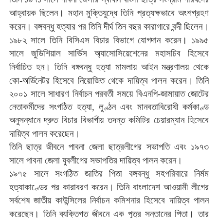
।
আহ্বায়ক
ছিলেন
মহান
মুক্তিযুদ্ধে
তিনি
প্রত্যক্ষভাবে
অংশগ্রহণ
।
।
করেন
বঙ্গবন্ধু
হত্যার
পর
তিনি
দীর্ঘ
তিন
বছর
কারাগারে
বন্দী
ছিলেন
।
১৯৮২
সালে
তিনি
বিসিএস
বিচার
বিভাগে
যোগদান
করেন
১৯৯৫
সালে
জুডিশিয়াল
সার্ভিস
অ্যাসোসিয়েশেনের
মহাসচিব
হিসেবে
।
নির্বাচিত
হন
তিনি
বঙ্গবন্ধু
হত্যা
মামলায়
আইন
মন্ত্রণালয়
থেকে
।
কো
-
অর্ডিনেটর
হিসেবে
নিয়োজিত
থেকে
দায়িত্ব
পালন
করেন
তিনি
২০০১
সালে
সাধারণ
নির্বাচন
পরবর্তী
সময়ে
বিএনপি
-
জামায়াত
জোটের
নেতাকর্মীদের
সংগঠিত
হত্যা
,
লুণ্ঠন
এবং
মানবতাবিরোধী
কর্মকাণ্ড
অনুসন্ধানে
দ্রুত
বিচার
বিভাগীয়
তদন্ত
কমিটির
চেয়ারম্যান
হিসেবে
।
দায়িত্ব
পালন
করেছেন
তিনি
ছাত্র
জীবনে
পাবনা
জেলা
ছাত্রলীগের
সভাপতি
এবং
১৯৭৩
।
সালে
পাবনা
জেলা
যুবলীগের
সভাপতির
দায়িত্ব
পালন
করেন
১৯৭৫
সালে
সংগঠিত
জাতির
পিতা
বঙ্গবন্ধু
সহপরিবারে
নির্মম
।
হত্যাকাণ্ডের
পর
কারাবরণ
করেন
তিনি
বাংলাদেশ
আওয়ামী
লীগের
সর্বশেষ
জাতীয়
কাউন্সিলের
নির্বাচন
কমিশনার
হিসেবে
দায়িত্ব
পালন
।
।
করেছেন
তিনি
ব্যক্তিগত
জীবনে
এক
পুত্র
সন্তানের
পিতা
তার