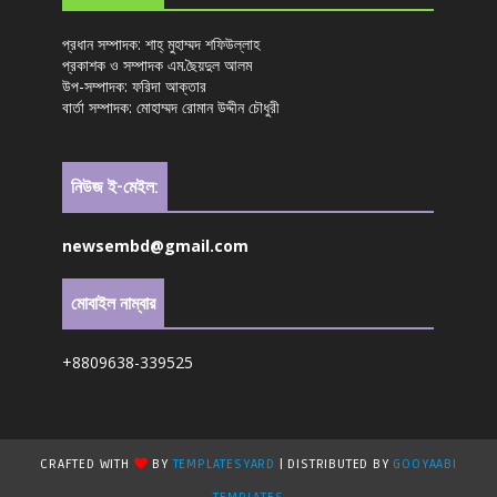
প্রধান সম্পাদক: শাহ্ মুহাম্মদ শফিউল্লাহ
প্রকাশক ও সম্পাদক এম.ছৈয়দুল আলম
উপ-সম্পাদক: ফরিদা আক্তার
বার্তা সম্পাদক: মোহাম্মদ রোমান উদ্দীন চৌধুরী
নিউজ ই-মেইল:
newsembd@gmail.com
মোবাইল নাম্বার
+8809638-339525
CRAFTED WITH
BY
TEMPLATESYARD
| DISTRIBUTED BY
GOOYAABI