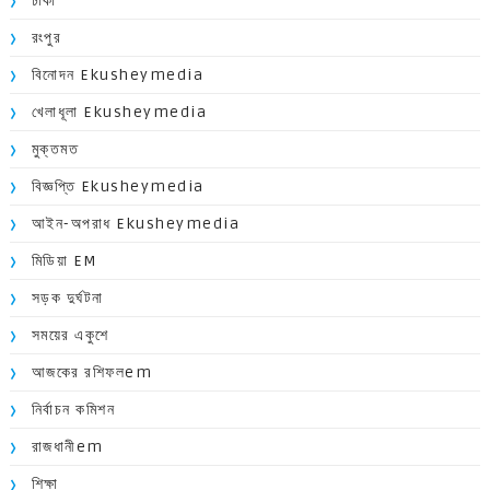
ঢাকা
রংপুর
বিনোদন Ekusheymedia
খেলাধূলা Ekusheymedia
মুক্তমত
বিজ্ঞপ্তি Ekusheymedia
আইন-অপরাধ Ekusheymedia
মিডিয়া EM
সড়ক দুর্ঘটনা
সময়ের একুশে
আজকের রশিফলem
নির্বাচন কমিশন
রাজধানীem
শিক্ষা