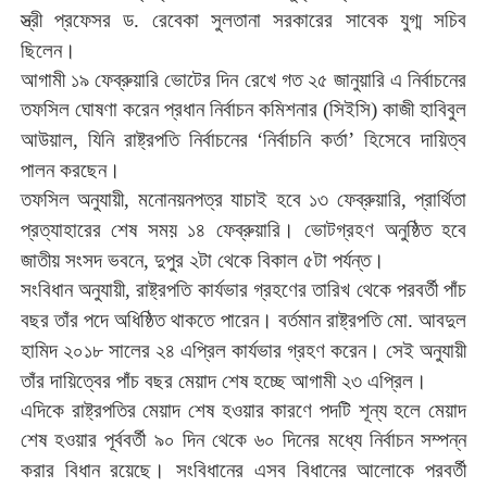
স্ত্রী
প্রফেসর
ড
.
রেবেকা
সুলতানা
সরকারের
সাবেক
যুগ্ম
সচিব
।
ছিলেন
আগামী
১৯
ফেব্রুয়ারি
ভোটের
দিন
রেখে
গত
২৫
জানুয়ারি
এ
নির্বাচনের
তফসিল
ঘোষণা
করেন
প্রধান
নির্বাচন
কমিশনার
(
সিইসি
)
কাজী
হাবিবুল
আউয়াল
,
যিনি
রাষ্ট্রপতি
নির্বাচনের
‘
নির্বাচনি
কর্তা
’
হিসেবে
দায়িত্ব
।
পালন
করছেন
তফসিল
অনুযায়ী
,
মনোনয়নপত্র
যাচাই
হবে
১৩
ফেব্রুয়ারি
,
প্রার্থিতা
।
প্রত্যাহারের
শেষ
সময়
১৪
ফেব্রুয়ারি
ভোটগ্রহণ
অনুষ্ঠিত
হবে
।
জাতীয়
সংসদ
ভবনে
,
দুপুর
২টা
থেকে
বিকাল
৫টা
পর্যন্ত
সংবিধান
অনুযায়ী
,
রাষ্ট্রপতি
কার্যভার
গ্রহণের
তারিখ
থেকে
পরবর্তী
পাঁচ
।
বছর
তাঁর
পদে
অধিষ্ঠিত
থাকতে
পারেন
বর্তমান
রাষ্ট্রপতি
মো
.
আবদুল
।
হামিদ
২০১৮
সালের
২৪
এপ্রিল
কার্যভার
গ্রহণ
করেন
সেই
অনুযায়ী
।
তাঁর
দায়িত্বের
পাঁচ
বছর
মেয়াদ
শেষ
হচ্ছে
আগামী
২৩
এপ্রিল
এদিকে
রাষ্ট্রপতির
মেয়াদ
শেষ
হওয়ার
কারণে
পদটি
শূন্য
হলে
মেয়াদ
শেষ
হওয়ার
পূর্ববর্তী
৯০
দিন
থেকে
৬০
দিনের
মধ্যে
নির্বাচন
সম্পন্ন
।
করার
বিধান
রয়েছে
সংবিধানের
এসব
বিধানের
আলোকে
পরবর্তী