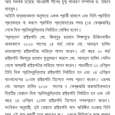
আর
সমর্থক
হয়েছে
আওয়ামী
লীগের
যুগ্ম
সাধারণ
সম্পাদক
ড
.
হাছান
।
মাহমুদ
আইনি
বাধ্যবাধকতা
অনুসারে
একক
প্রার্থী
থাকলে
এবং
তিনি
প্রার্থিতা
প্রত্যাহার
না
করলে
প্রার্থিতা
প্রত্যাহারের
সময়
(
১৪
ফেব্রুয়ারি
)
।
শেষে
বিনা
প্রতিদ্বন্দ্বিতায়
নির্বাচিত
ঘোষিত
হবেন
‘
প্রাক্তন
’
রাষ্ট্রপতি
মো
.
জিল্লুর
রহমান
সিঙ্গাপুরে
চিকিৎসাধীন
থাকাকালে
২০১৩
সালের
১৪
মার্চ
থেকে
মো
.
আবদুল
হামিদ
।
ভারপ্রাপ্ত
রাষ্ট্রপতির
দায়িত্ব
পালন
করেন
ওই
বছর
২০
মার্চ
রাষ্ট্রপতি
জিল্লুর
রহমান
মৃত্যুবরণ
করলে
মো
.
আবদুল
হামিদ
সেদিন
।
থেকে
অস্থায়ী
রাষ্ট্রপতির
দায়িত্ব
পালন
করেন
পরবর্তীতে
২২
এপ্রিল
তিনি
বিনা
প্রতিদ্বন্দ্বিতায়
রাষ্ট্রপতি
নির্বাচিত
হন
এবং
২৪
এপ্রিল
।
বাংলাদেশের
২০তম
রাষ্ট্রপতি
হিসেবে
শপথ
গ্রহণ
করেন
এরপর
মো
.
আবদুল
হামিদ
২০১৮
সালের
৭
ফেব্রুয়ারি
ধারাবাহিকভাবে
দ্বিতীয়
মেয়াদে
বিনা
প্রতিদ্বন্দ্বিতায়
রাষ্ট্রপতি
নির্বাচিত
হন
এবং
ওই
।
বছর
২৪
এপ্রিল
২১তম
রাষ্ট্রপতি
হিসেবে
শপথগ্রহণ
করেন
সংবিধান
অনুযায়ী
,
দুই
মেয়াদে
রাষ্ট্রপতি
পদে
অধিষ্ঠিত
হওয়ায়
তিনি
।
আর
এই
পদে
প্রার্থী
হতে
পারবেন
না
একুশে মিডিয়া’র সঙ্গে থাকার