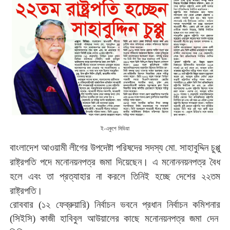
ই-একুশে মিডিয়া
.
বাংলাদেশ আওয়ামী
লীগের
উপদেষ্টা
পরিষদের
সদস্য
মো
সাহাবুদ্দিন
চুপ্পু
।
রাষ্ট্রপতি
পদে
মনোনয়নপত্র
জমা
দিয়েছেন
এ
মনোননয়নপত্র
বৈধ
হলে
এবং
তা
প্রত্যাহার
না
করলে
তিনিই
হচ্ছে
দেশের
২২তম
।
রাষ্ট্রপতি
রোববার
(
১২
ফেব্রুয়ারি
)
নির্বাচন
ভবনে
প্রধান
নির্বাচন
কমিশনার
(
সিইসি
)
কাজী
হাবিবুল
আউয়ালের
কাছে
মনোনয়নপত্র
জমা
দেন