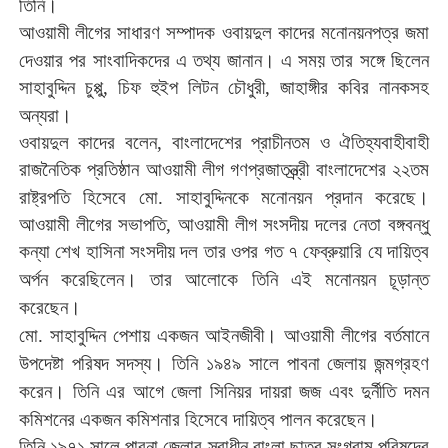
।
তিনি
আওয়ামী
লীগের
সাধারণ
সম্পাদক
ওবায়দুল
কাদের
মনোনয়নপত্র
জমা
।
দেওয়ার
পর
সাংবাদিকদের
এ
তথ্য
জানান
এ
সময়
তার
সঙ্গে
ছিলেন
সাহাবুদ্দিন
চুপ্পু
,
চিফ
হুইপ
লিটন
চৌধুরী
,
জাহাঙ্গীর
কবির
নানকসহ
।
অন্যরা
ওবায়দুল
কাদের
বলেন
,
বাংলাদেশের
প্রাচীনতম
ও
ঐতিহ্যবাহীবাহী
রাজনৈতিক
প্রতিষ্ঠান
আওয়ামী
লীগ
গণপ্রজাতন্ত্র্রী
বাংলাদেশের
২২তম
।
রাষ্ট্রপতি
হিসেবে
মো
.
সাহাবুদ্দিনকে
মনোনয়ন
প্রদান
করেছে
আওয়ামী
লীগের
সভাপতি
,
আওয়ামী
লীগ
সংসদীয়
দলের
নেতা
বঙ্গবন্ধু
কন্যা
শেখ
হাসিনা
সংসদীয়
দল
তার
ওপর
গত
৭
ফেব্রুয়ারি
যে
দায়িত্ব
।
অর্পন
করেছিলেন
তার
আলোকে
তিনি
এই
মনোনয়ন
চূড়ান্ত
।
করেছেন
।
মো
.
সাহাবুদ্দিন
পেশায়
একজন
আইনজীবী
আওয়ামী
লীগের
বর্তমানে
।
উপদেষ্টা
পরিষদ
সদস্য
তিনি
১৯৪৯
সালে
পাবনা
জেলায়
জন্মগ্রহণ
।
করেন
তিনি
এর
আগে
জেলা
সিনিয়র
দায়রা
জজ
এবং
দুর্নীতি
দমন
।
কমিশনের
একজন
কমিশনার
হিসেবে
দায়িত্ব
পালন
করেছেন
তিনি
১৯৭১
সালে
পাবনা
জেলার
স্বাধীন
বাংলা
ছাত্র
সংগ্রাম
পরিষদের