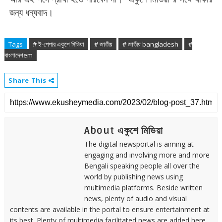
জন্য ধন্যবাদ।
Tags
# ই-পেপার একুশে মিডিয়া
# জাতীয়
# জাতীয় bangladesh
#
বাংলাদেশem
Share This
About একুশে মিডিয়া
The digital newsportal is aiming at
engaging and involving more and more
Bengali speaking people all over the
world by publishing news using
multimedia platforms. Beside written
news, plenty of audio and visual
contents are available in the portal to ensure entertainment at
its best. Plenty of multimedia facilitated news are added here