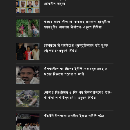
মোবাইল নম্বর
গাছের সাথে বেঁধে মা-বাবাসহ মাদরাসা ছাত্রীকে
মধ্যযুগীয় কায়দায় নির্যাতন-একুশে মিডিয়া
চট্টগ্রামে ছিনতাইয়ের প্রস্তুতিকালে দুই যুবক
গ্রেফতার-একুশে মিডিয়া
বাঁশখালীতে আ.লীগের ইউপি চেয়ারম্যানসহ ৩
জনের বিরুদ্ধে পরোয়ানা জারি
ভোলায় নিখোঁজের ৫ দিন পর রিকশাচালকের হাত-
পা বাঁধা লাশ উদ্ধার!। একুশে মিডিয়া
পাঁচবিবি উপজেলা মসজিদ ইমাম সমিতি গঠন