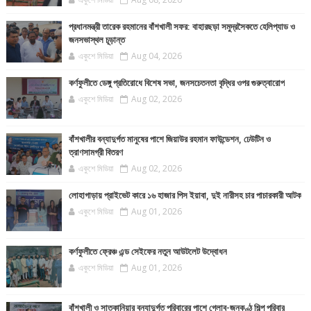
প্রধানমন্ত্রী তারেক রহমানের বাঁশখালী সফর: বাহারছড়া সমুদ্রসৈকতে হেলিপ্যাড ও
জনসভাস্থল চূড়ান্ত
একুশে মিডিয়া
Aug 04, 2026
কর্ণফুলীতে ডেঙ্গু প্রতিরোধে বিশেষ সভা, জনসচেতনতা বৃদ্ধির ওপর গুরুত্বারোপ
একুশে মিডিয়া
Aug 02, 2026
বাঁশখালীর বন্যাদুর্গত মানুষের পাশে জিয়াউর রহমান ফাউন্ডেশন, ঢেউটিন ও
ত্রাণসামগ্রী বিতরণ
একুশে মিডিয়া
Aug 02, 2026
লোহাগাড়ায় প্রাইভেট কারে ১৬ হাজার পিস ইয়াবা, দুই নারীসহ চার পাচারকারী আটক
একুশে মিডিয়া
Aug 01, 2026
কর্ণফুলীতে ফ্রেঞ্চ এন্ড সেইফের নতুন আউটলেট উদ্বোধন
একুশে মিডিয়া
Aug 01, 2026
বাঁশখালী ও সাতকানিয়ার বন্যাদুর্গত পরিবারের পাশে গ্লোব-জনকণ্ঠ শিল্প পরিবার