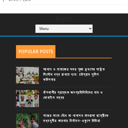
Pages
POPULAR POSTS
আযান ও নামাজের সময় পূজা মন্ডপের সাউন্ড
সিস্টেম বন্ধ রাখতে হবে: চট্টগ্রাম পুলিশ
কমিশনার
বাঁশখালীর প্রত্যেক জনপ্রতিনিধিদের নাম ও
মোবাইল নম্বর
গাছের সাথে বেঁধে মা-বাবাসহ মাদরাসা ছাত্রীকে
মধ্যযুগীয় কায়দায় নির্যাতন-একুশে মিডিয়া