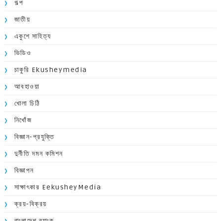
গল্প
জাতীয়
একুশে সাহিত্য
ভিডিও
চাকুরি Ekusheymedia
আবহাওয়া
খোলা চিঠি
নিখোঁজ
বিজ্ঞান-প্রযুক্তি
দুর্নীতি দমন কমিশন
বিজ্ঞাপন
সাক্ষাৎকার EekusheyMedia
ক্রয়-বিক্রয়
বাংলাদেশ ব্যাংক