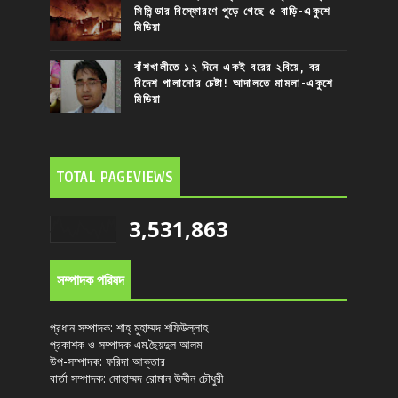
সিলিন্ডার বিস্ফোরণে পুড়ে গেছে ৫ বাড়ি-একুশে
মিডিয়া
বাঁশখালীতে ১২ দিনে একই বরের ২বিয়ে, বর
বিদেশ পালানোর চেষ্টা! আদালতে মামলা-একুশে
মিডিয়া
TOTAL PAGEVIEWS
3,531,863
সম্পাদক পরিষদ
প্রধান সম্পাদক: শাহ্ মুহাম্মদ শফিউল্লাহ
প্রকাশক ও সম্পাদক এম.ছৈয়দুল আলম
উপ-সম্পাদক: ফরিদা আক্তার
বার্তা সম্পাদক: মোহাম্মদ রোমান উদ্দীন চৌধুরী