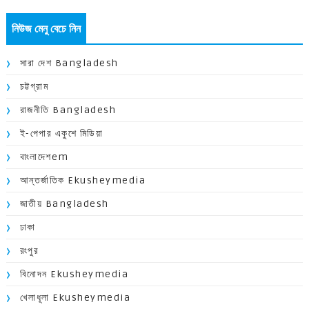
নিউজ মেনু বেচে নিন
সারা দেশ Bangladesh
চট্টগ্রাম
রাজনীতি Bangladesh
ই-পেপার একুশে মিডিয়া
বাংলাদেশem
আন্তর্জাতিক Ekusheymedia
জাতীয় Bangladesh
ঢাকা
রংপুর
বিনোদন Ekusheymedia
খেলাধূলা Ekusheymedia