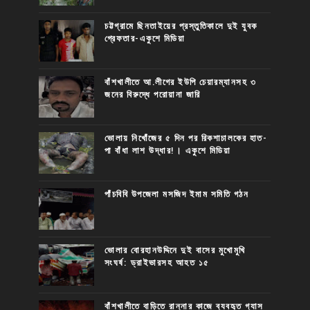
চট্টগ্রামে ছিনতাইয়ের প্রস্তুতিকালে দুই যুবক
গ্রেফতার-একুশে মিডিয়া
বাঁশখালীতে আ.লীগের ইউপি চেয়ারম্যানসহ ৩
জনের বিরুদ্ধে পরোয়ানা জারি
ভোলায় নিখোঁজের ৫ দিন পর রিকশাচালকের হাত-
পা বাঁধা লাশ উদ্ধার!। একুশে মিডিয়া
পাঁচবিবি উপজেলা মসজিদ ইমাম সমিতি গঠন
ভোলার বোরহানউদ্দিনে দুই বাসের মুখোমুখি
সংঘর্ষ: ড্রাইভারসহ আহত ১৫
বাঁশখালীতে বাড়িতে রান্নার কাজে ব্যবহৃত গ্যাস