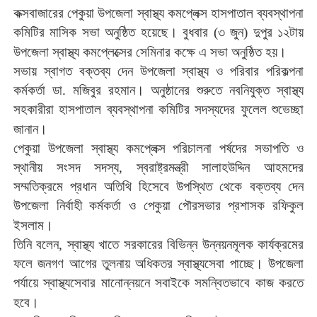
কক্সবাজারের
পেকুয়া
উপজেলা
স্বাস্থ্য
কমপ্লেক্স
হাসপাতাল
ব্যবস্থাপনা
কমিটির
মাসিক
সভা
অনুষ্ঠিত
হয়েছে।
বুধবার
(
৩
জুন
)
দুপুর
১২টায়
উপজেলা
স্বাস্থ্য
কমপ্লেক্সের
সেমিনার
কক্ষে
এ
সভা
অনুষ্ঠিত
হয়।
সভায়
স্বাগত
বক্তব্য
দেন
উপজেলা
স্বাস্থ্য
ও
পরিবার
পরিকল্পনা
কর্মকর্তা
ডা
.
মজিবুর
রহমান।
অনুষ্ঠানের
শুরুতে
নবনিযুক্ত
স্বাস্থ্য
সহকারীরা
হাসপাতাল
ব্যবস্থাপনা
কমিটির
সদস্যদের
ফুলেল
শুভেচ্ছা
জানান।
পেকুয়া
উপজেলা
স্বাস্থ্য
কমপ্লেক্স
পরিচালনা
পর্ষদের
সভাপতি
ও
স্থানীয়
সংসদ
সদস্য
,
স্বরাষ্ট্রমন্ত্রী
সালাহউদ্দিন
আহমদের
সম্মতিক্রমে
প্রধান
অতিথি
হিসেবে
উপস্থিত
থেকে
বক্তব্য
দেন
উপজেলা
নির্বাহী
কর্মকর্তা
ও
পেকুয়া
পৌরসভার
প্রশাসক
রফিকুল
ইসলাম।
তিনি
বলেন
,
স্বাস্থ্য
খাতে
সরকারের
বিভিন্ন
উন্নয়নমূলক
কার্যক্রমের
ফলে
জনগণ
আগের
তুলনায়
অধিকতর
স্বাস্থ্যসেবা
পাচ্ছে।
উপজেলা
পর্যায়ে
স্বাস্থ্যসেবার
মানোন্নয়নে
সবাইকে
সমন্বিতভাবে
কাজ
করতে
হবে।