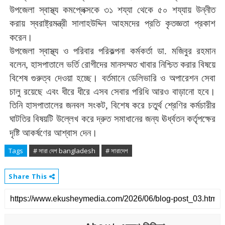
উপজেলা
স্বাস্থ্য
কমপ্লেক্সকে
৩১
শয্যা
থেকে
৫০
শয্যায়
উন্নীত
করায়
স্বরাষ্ট্রমন্ত্রী
সালাহউদ্দিন
আহমদের
প্রতি
কৃতজ্ঞতা
প্রকাশ
করেন।
উপজেলা
স্বাস্থ্য
ও
পরিবার
পরিকল্পনা
কর্মকর্তা
ডা
.
মজিবুর
রহমান
বলেন
,
হাসপাতালে
ভর্তি
রোগীদের
মানসম্মত
খাবার
নিশ্চিত
করার
বিষয়ে
বিশেষ
গুরুত্ব
দেওয়া
হচ্ছে।
বর্তমানে
ডেলিভারি
ও
অপারেশন
সেবা
চালু
রয়েছে
এবং
ধীরে
ধীরে
এসব
সেবার
পরিধি
আরও
বাড়ানো
হবে।
তিনি
হাসপাতালের
জনবল
সংকট
,
বিশেষ
করে
চতুর্থ
শ্রেণির
কর্মচারীর
ঘাটতির
বিষয়টি
উল্লেখ
করে
দ্রুত
সমাধানের
জন্য
ঊর্ধ্বতন
কর্তৃপক্ষের
দৃষ্টি
আকর্ষণের
আশ্বাস
দেন।
Tags
# সারা দেশ bangladesh
# সারাদেশ
Share This