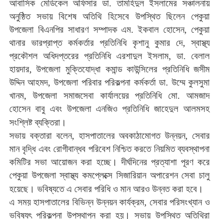
আবাসিক
মেডিকেল
অফিসার
ডা
.
তামহিদুল
ইসলামের
সঞ্চালনায়
অনুষ্ঠিত
সভায়
বিশেষ
অতিথি
হিসেবে
উপস্থিত
ছিলেন
পেকুয়া
উপজেলা
বিএনপির
সাধারণ
সম্পাদক
এম
.
ইকবাল
হোসেন
,
পেকুয়া
থানার
ভারপ্রাপ্ত
কর্মকর্তার
প্রতিনিধি
কৃশানু
কুমার
দে
,
স্বাস্থ্য
প্রকৌশল
অধিদপ্তরের
প্রতিনিধি
এরশাদুল
ইসলাম
,
ডা
.
বেলাল
হায়দার
,
উপজেলা
মুক্তিযোদ্ধা
কমান্ড
কাউন্সিলের
প্রতিনিধি
জসীম
উদ্দিন
আহমদ
,
উপজেলা
পরিবার
পরিকল্পনা
কর্মকর্তা
ডা
.
উম্মে
কুলসুমা
খানম
,
উপজেলা
সমাজসেবা
কার্যালয়ের
প্রতিনিধি
মো
.
আমজাদ
হোসেন
বাবু
এবং
উপজেলা
এনজিও
প্রতিনিধি
জাহেদুল
আলমসহ
সংশ্লিষ্ট
ব্যক্তিরা।
সভায়
বক্তারা
বলেন
,
হাসপাতালের
অবকাঠামোগত
উন্নয়ন
,
সেবার
মান
বৃদ্ধি
এবং
রোগীবান্ধব
পরিবেশ
নিশ্চিত
করতে
নিয়মিত
ব্যবস্থাপনা
কমিটির
সভা
আয়োজন
করা
হচ্ছে।
দীর্ঘদিনের
প্রত্যাশা
পূরণ
করে
পেকুয়া
উপজেলা
স্বাস্থ্য
কমপ্লেক্সে
সিজারিয়ান
অপারেশন
সেবা
চালু
হয়েছে।
ভবিষ্যতে
এ
সেবার
পরিধি
ও
মান
আরও
উন্নত
করা
হবে।
এ
সময়
হাসপাতালের
বিভিন্ন
উন্নয়ন
কার্যক্রম
,
সেবার
পরিসংখ্যান
ও
ভবিষ্যৎ
পরিকল্পনা
উপস্থাপন
করা
হয়।
সভায়
উপস্থিত
অতিথিরা