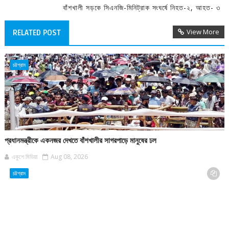
বাঁশখালী সড়কে সিএনজি-মিনিট্রাক সংঘর্ষে নিহত-২, আহত- ৩
View More
RELATED POST
চট্টগ্রাম
প্রধানমন্ত্রীকে একনজর দেখতে বাঁশখালীর সাগরপাড়ে মানুষের ঢল
একুশে মিডিয়া
Aug 08, 2026
চট্টগ্রাম